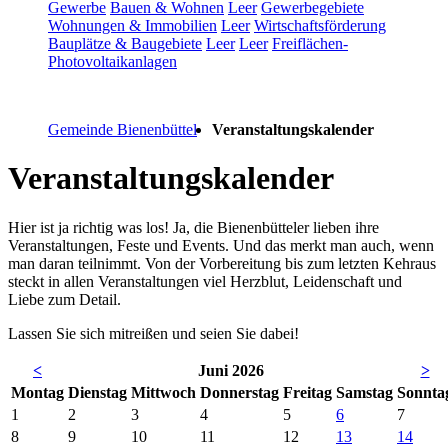
Gewerbe
Bauen & Wohnen
Leer
Gewerbegebiete
Wohnungen & Immobilien
Leer
Wirtschaftsförderung
Bauplätze & Baugebiete
Leer
Leer
Freiflächen-
Photovoltaikanlagen
Gemeinde Bienenbüttel
Veranstaltungskalender
Veranstaltungskalender
Hier ist ja richtig was los! Ja, die Bienenbütteler lieben ihre
Veranstaltungen, Feste und Events. Und das merkt man auch, wenn
man daran teilnimmt. Von der Vorbereitung bis zum letzten Kehraus
steckt in allen Veranstaltungen viel Herzblut, Leidenschaft und
Liebe zum Detail.
Lassen Sie sich mitreißen und seien Sie dabei!
<
Juni 2026
>
Mo
ntag
Di
enstag
Mi
ttwoch
Do
nnerstag
Fr
eitag
Sa
mstag
So
nnta
1
2
3
4
5
6
7
8
9
10
11
12
13
14