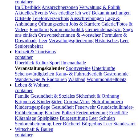
container
Im Überblick
Ansprechpersonen
Verwaltung & Politik
Aktuelles/Events
Was erledige ich wo?
Bekanntmachungen
Ortsteile
Telefonverzeichnis
Ausschreibungen
Lage &
Anbindung
Öffnungszeiten
Jobs & Karriere
Galerie/Fotos &
Videos
Fundbüro
Kommunalpolitik
Gemeindemagazin
Sag's
uns einfach
Ortsvorsteherinnen & -vorsteher
Formulare &
Downloads
Leer
Verwaltungsgliederung
Historisches
Leer
Seniorenbeirat
Freizeit & Tourismus
container
Überblick
Kultur
Sport
Ilmenauhalle
Veranstaltungskalender
Sportvereine
Unterkünfte
Sehenswürdigkeiten
Kanu- & Fahrradverleih
Gastronomie
Wanderwege & Radtouren
Waldbad
Wohnmobilstellplatz
Leben & Wohnen
container
Familie
Gesundheit & Soziales
Sicherheit & Ordnung
Krippen & Kindergärten
Corona-Virus
Notrufnummern
Kindertagespflege
Gesundheit
Feuerwehr
Grundschulkinder-
Frühbetreuung
Kirchen
Polizei
Ferienbetreuung
Friedhöfe
Kläranlage
Spielplätze
Bürgerstiftung
Leer
Schulen
Seniorenbetreuung
Leer
Bücherei
Bürgerbus
Leer
Standesamt
Wirtschaft & Bauen
container