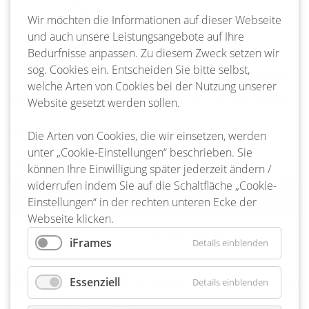
Fahrradfahren
Wir möchten die Informationen auf dieser Webseite
Standup-Paddeln auf der Ilmenau
und auch unsere Leistungsangebote auf Ihre
Kunst und Kultur erleben
Bedürfnisse anpassen. Zu diesem Zweck setzen wir
Shopping oder Sightseeing in Lüneburg
sog. Cookies ein. Entscheiden Sie bitte selbst,
Genießen, Bummeln und Entdecken in Bienenbüttel
welche Arten von Cookies bei der Nutzung unserer
Oder Sie genießen einfach die Ruhe am Ufer der Ilmenau.
Website gesetzt werden sollen.
So ein guter Stellplatz muss nicht teuer sein:
Die Arten von Cookies, die wir einsetzen, werden
unter „Cookie-Einstellungen“ beschrieben. Sie
Standgebühr
8,00 €/24 Stunden
können Ihre Einwilligung später jederzeit ändern /
widerrufen indem Sie auf die Schaltfläche „Cookie-
Strom
1,00 €/8 Stunden
Einstellungen“ in der rechten unteren Ecke der
Webseite klicken.
Frischwasser
1,00 €/8 Stunden
iFrames
Details einblenden
Das Benutzen der Entsorgungsstation ist für die auf dem
Essenziell
Details einblenden
Parkplatz stehenden Wohnmobilisten kostenfrei! Toiletten und
Duschen sind nicht nutzbar.