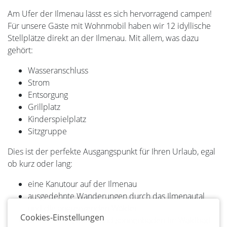
Am Ufer der Ilmenau lässt es sich hervorragend campen!
Für unsere Gäste mit Wohnmobil haben wir 12 idyllische
Stellplätze direkt an der Ilmenau. Mit allem, was dazu
gehört:
Wasseranschluss
Strom
Entsorgung
Grillplatz
Kinderspielplatz
Sitzgruppe
Dies ist der perfekte Ausgangspunkt für Ihren Urlaub, egal
ob kurz oder lang:
eine Kanutour auf der Ilmenau
ausgedehnte Wanderungen durch das Ilmenautal
und die angrenzenden Wälder
Cookies-Einstellungen
Schwimmen, toben und sonnenbaden im Waldbad