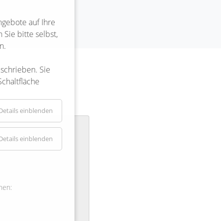
ngebote auf Ihre
Sie bitte selbst,
n.
eschrieben. Sie
Schaltfläche
Details einblenden
espflege
Details einblenden
use:
onteh
ße 15
nen:
ttel/Bargdorf
4721293
spflege-