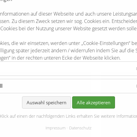
Informationen auf dieser Webseite und auch unsere Leistungsa
sen. Zu diesem Zweck setzen wir sog. Cookies ein. Entscheiden 
 Cookies bei der Nutzung unserer Website gesetzt werden solle
kies, die wir einsetzen, werden unter „Cookie-Einstellungen“ b
lligung später jederzeit ändern / widerrufen indem Sie auf die 
ngen“ in der rechten unteren Ecke der Webseite klicken.
Eitzener Feldmäuse:
Kindertag
ll
Annika Ranglack u. Katrin
Zaubermä
Staak
Wientje C
Auswahl speichern
Alle akzeptieren
Grünhagener Str. 5
Bargdorfer Stra
 Klick auf einen der nachfolgenden Links erhalten Sie weitere Informatio
29553 Bienenbüttel/Eitzen
29553 Bienenbü
Tel.: 05823 1062
Mobil.: 0151 6
Impressum
Datenschutz
https://eitzener-feldmaeuse.jimdosite.com
Email:
kindertage