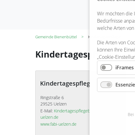
Wir möchten die 
Bedürfnisse anpas
welche Arten von
Gemeinde Bienenbüttel
Kindertagespflege
Die Arten von Coo
können Ihre Einwi
Kindertagespflege
„Cookie-Einstellu
iFrames
Kindertagespflegebüro
Essenzie
Ringstraße 6
29525 Uelzen
E-Mail:
Kindertagespflegebüro@fabi-
Bei
uelzen.de
www.fabi-uelzen.de