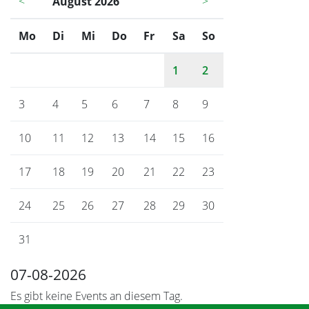
<
August 2026
>
Mo
ntag
Di
enstag
Mi
ttwoch
Do
nnerstag
Fr
eitag
Sa
mstag
So
nntag
1
2
3
4
5
6
7
8
9
10
11
12
13
14
15
16
17
18
19
20
21
22
23
24
25
26
27
28
29
30
31
07-08-2026
Es gibt keine Events an diesem Tag.