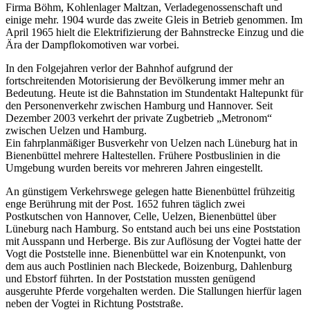
Firma Böhm, Kohlenlager Maltzan, Verladegenossenschaft und
einige mehr. 1904 wurde das zweite Gleis in Betrieb genommen. Im
April 1965 hielt die Elektrifizierung der Bahnstrecke Einzug und die
Ära der Dampflokomotiven war vorbei.
In den Folgejahren verlor der Bahnhof aufgrund der
fortschreitenden Motorisierung der Bevölkerung immer mehr an
Bedeutung. Heute ist die Bahnstation im Stundentakt Haltepunkt für
den Personenverkehr zwischen Hamburg und Hannover. Seit
Dezember 2003 verkehrt der private Zugbetrieb „Metronom“
zwischen Uelzen und Hamburg.
Ein fahrplanmäßiger Busverkehr von Uelzen nach Lüneburg hat in
Bienenbüttel mehrere Haltestellen. Frühere Postbuslinien in die
Umgebung wurden bereits vor mehreren Jahren eingestellt.
An günstigem Verkehrswege gelegen hatte Bienenbüttel frühzeitig
enge Berührung mit der Post. 1652 fuhren täglich zwei
Postkutschen von Hannover, Celle, Uelzen, Bienenbüttel über
Lüneburg nach Hamburg. So entstand auch bei uns eine Poststation
mit Ausspann und Herberge. Bis zur Auflösung der Vogtei hatte der
Vogt die Poststelle inne. Bienenbüttel war ein Knotenpunkt, von
dem aus auch Postlinien nach Bleckede, Boizenburg, Dahlenburg
und Ebstorf führten. In der Poststation mussten genügend
ausgeruhte Pferde vorgehalten werden. Die Stallungen hierfür lagen
neben der Vogtei in Richtung Poststraße.