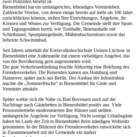
zwei Polizisten besetzt ist.
Bienenbüttel hat ein umfangreiches, lebendiges Vereinsleben.
Zahlreiche Vereine, von denen einige bereits auf mehr als 100 Jahre
zurückblicken können, stellen Ihre Einrichtungen, Angebote, ihr
Können und Wissen zur Verfügung. Die Gemeinde stellt ihre Sport-
und Tagungsstätten bereit, wie Turnhalle, Ilmenauhalle mit
Schießstand, Sportplatzgelände, Mühlenbachzentrum sowie das
beheizte Schwimmbad.
Seit Jahren unterhält die Kreisvolkshochschule Uelzen-Lüchow in
Bienenbüttel eine Außenstelle mit einem vielseitigen Angebot, das
von der Bevölkerung gern angenommen wird.
Die gute Verkehrsanbindung brachte frühzeitig eine Belebung des
Fremdenverkehrs. Die Reisenden kamen aus Hamburg und
Hannover, später auch aus Berlin. Der Ausbau der Infrastruktur
machte die „Sommerfrische“ in Bienenbüttel für Gäste und
Vermieter attraktiv.
Später wirkte sich die Nähe zu Bad Bevensen auch auf die
Nachfrage nach Gästebetten in Bienenbüttel positiv aus. Viele
Pensionsbetriebe modernisierten ihre Häuser und stellten
umfangreiche Angebote zur Verfügung. Nicht wenige Urlaubsgäste
haben im Laufe der Zeit in Bienenbüttel ihren ständigen Wohnsitz
genommen. In der Blütezeit des Fremdenverkehrs entwickelte sich
in Zusammenarbeit mit der Gemeinde ein starker