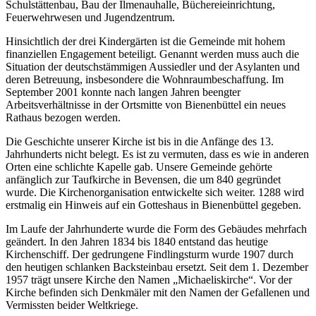
Schulstättenbau, Bau der Ilmenauhalle, Büchereieinrichtung,
Feuerwehrwesen und Jugendzentrum.
Hinsichtlich der drei Kindergärten ist die Gemeinde mit hohem
finanziellen Engagement beteiligt. Genannt werden muss auch die
Situation der deutschstämmigen Aussiedler und der Asylanten und
deren Betreuung, insbesondere die Wohnraumbeschaffung. Im
September 2001 konnte nach langen Jahren beengter
Arbeitsverhältnisse in der Ortsmitte von Bienenbüttel ein neues
Rathaus bezogen werden.
Die Geschichte unserer Kirche ist bis in die Anfänge des 13.
Jahrhunderts nicht belegt. Es ist zu vermuten, dass es wie in anderen
Orten eine schlichte Kapelle gab. Unsere Gemeinde gehörte
anfänglich zur Taufkirche in Bevensen, die um 840 gegründet
wurde. Die Kirchenorganisation entwickelte sich weiter. 1288 wird
erstmalig ein Hinweis auf ein Gotteshaus in Bienenbüttel gegeben.
Im Laufe der Jahrhunderte wurde die Form des Gebäudes mehrfach
geändert. In den Jahren 1834 bis 1840 entstand das heutige
Kirchenschiff. Der gedrungene Findlingsturm wurde 1907 durch
den heutigen schlanken Backsteinbau ersetzt. Seit dem 1. Dezember
1957 trägt unsere Kirche den Namen „Michaeliskirche“. Vor der
Kirche befinden sich Denkmäler mit den Namen der Gefallenen und
Vermissten beider Weltkriege.