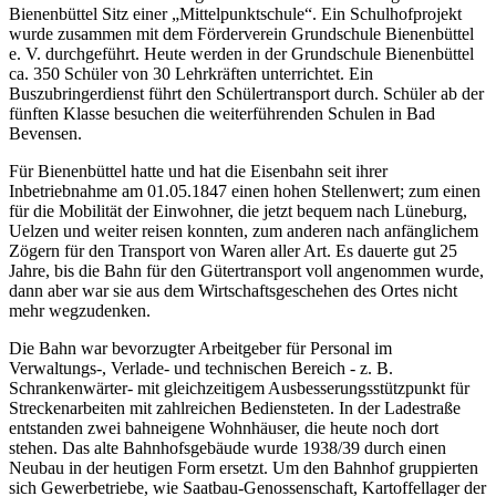
Bienenbüttel Sitz einer „Mittelpunktschule“. Ein Schulhofprojekt
wurde zusammen mit dem Förderverein Grundschule Bienenbüttel
e. V. durchgeführt. Heute werden in der Grundschule Bienenbüttel
ca. 350 Schüler von 30 Lehrkräften unterrichtet. Ein
Buszubringerdienst führt den Schülertransport durch. Schüler ab der
fünften Klasse besuchen die weiterführenden Schulen in Bad
Bevensen.
Für Bienenbüttel hatte und hat die Eisenbahn seit ihrer
Inbetriebnahme am 01.05.1847 einen hohen Stellenwert; zum einen
für die Mobilität der Einwohner, die jetzt bequem nach Lüneburg,
Uelzen und weiter reisen konnten, zum anderen nach anfänglichem
Zögern für den Transport von Waren aller Art. Es dauerte gut 25
Jahre, bis die Bahn für den Gütertransport voll angenommen wurde,
dann aber war sie aus dem Wirtschaftsgeschehen des Ortes nicht
mehr wegzudenken.
Die Bahn war bevorzugter Arbeitgeber für Personal im
Verwaltungs-, Verlade- und technischen Bereich - z. B.
Schrankenwärter- mit gleichzeitigem Ausbesserungsstützpunkt für
Streckenarbeiten mit zahlreichen Bediensteten. In der Ladestraße
entstanden zwei bahneigene Wohnhäuser, die heute noch dort
stehen. Das alte Bahnhofsgebäude wurde 1938/39 durch einen
Neubau in der heutigen Form ersetzt. Um den Bahnhof gruppierten
sich Gewerbetriebe, wie Saatbau-Genossenschaft, Kartoffellager der