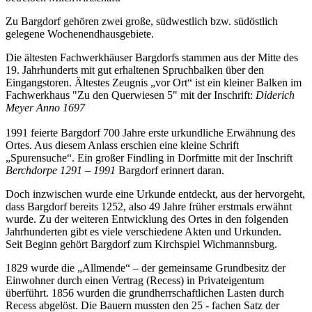
Zu Bargdorf gehören zwei große, südwestlich bzw. südöstlich
gelegene Wochenendhausgebiete.
Die ältesten Fachwerkhäuser Bargdorfs stammen aus der Mitte des
19. Jahrhunderts mit gut erhaltenen Spruchbalken über den
Eingangstoren. Ältestes Zeugnis „vor Ort“ ist ein kleiner Balken im
Fachwerkhaus "Zu den Querwiesen 5" mit der Inschrift:
Diderich
Meyer Anno 1697
1991 feierte Bargdorf 700 Jahre erste urkundliche Erwähnung des
Ortes. Aus diesem Anlass erschien eine kleine Schrift
„Spurensuche“. Ein großer Findling in Dorfmitte mit der Inschrift
Berchdorpe 1291 – 1991
Bargdorf erinnert daran.
Doch inzwischen wurde eine Urkunde entdeckt, aus der hervorgeht,
dass Bargdorf bereits 1252, also 49 Jahre früher erstmals erwähnt
wurde. Zu der weiteren Entwicklung des Ortes in den folgenden
Jahrhunderten gibt es viele verschiedene Akten und Urkunden.
Seit Beginn gehört Bargdorf zum Kirchspiel Wichmannsburg.
1829 wurde die „Allmende“ – der gemeinsame Grundbesitz der
Einwohner durch einen Vertrag (Recess) in Privateigentum
überführt. 1856 wurden die grundherrschaftlichen Lasten durch
Recess abgelöst. Die Bauern mussten den 25 - fachen Satz der