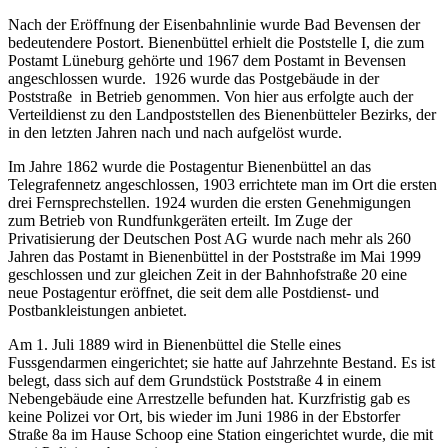
Nach der Eröffnung der Eisenbahnlinie wurde Bad Bevensen der
bedeutendere Postort. Bienenbüttel erhielt die Poststelle I, die zum
Postamt Lüneburg gehörte und 1967 dem Postamt in Bevensen
angeschlossen wurde. 1926 wurde das Postgebäude in der
Poststraße in Betrieb genommen. Von hier aus erfolgte auch der
Verteildienst zu den Landpoststellen des Bienenbütteler Bezirks, der
in den letzten Jahren nach und nach aufgelöst wurde.
Im Jahre 1862 wurde die Postagentur Bienenbüttel an das
Telegrafennetz angeschlossen, 1903 errichtete man im Ort die ersten
drei Fernsprechstellen. 1924 wurden die ersten Genehmigungen
zum Betrieb von Rundfunkgeräten erteilt. Im Zuge der
Privatisierung der Deutschen Post AG wurde nach mehr als 260
Jahren das Postamt in Bienenbüttel in der Poststraße im Mai 1999
geschlossen und zur gleichen Zeit in der Bahnhofstraße 20 eine
neue Postagentur eröffnet, die seit dem alle Postdienst- und
Postbankleistungen anbietet.
Am 1. Juli 1889 wird in Bienenbüttel die Stelle eines
Fussgendarmen eingerichtet; sie hatte auf Jahrzehnte Bestand. Es ist
belegt, dass sich auf dem Grundstück Poststraße 4 in einem
Nebengebäude eine Arrestzelle befunden hat. Kurzfristig gab es
keine Polizei vor Ort, bis wieder im Juni 1986 in der Ebstorfer
Straße 8a im Hause Schoop eine Station eingerichtet wurde, die mit