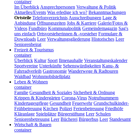
container
Im Überblick
Ansprechpersonen
Verwaltung & Politik
Aktuelles/Events
Was erledige ich wo?
Bekanntmachungen
Ortsteile
Telefonverzeichnis
Ausschreibungen
Lage &
Anbindung
Öffnungszeiten
Jobs & Karriere
Galerie/Fotos &
Videos
Fundbüro
Kommunalpolitik
Gemeindemagazin
Sag's
uns einfach
Ortsvorsteherinnen & -vorsteher
Formulare &
Downloads
Leer
Verwaltungsgliederung
Historisches
Leer
Seniorenbeirat
Freizeit & Tourismus
container
Überblick
Kultur
Sport
Ilmenauhalle
Veranstaltungskalender
Sportvereine
Unterkünfte
Sehenswürdigkeiten
Kanu- &
Fahrradverleih
Gastronomie
Wanderwege & Radtouren
Waldbad
Wohnmobilstellplatz
Leben & Wohnen
container
Familie
Gesundheit & Soziales
Sicherheit & Ordnung
Krippen & Kindergärten
Corona-Virus
Notrufnummern
Kindertagespflege
Gesundheit
Feuerwehr
Grundschulkinder-
Frühbetreuung
Kirchen
Polizei
Ferienbetreuung
Friedhöfe
Kläranlage
Spielplätze
Bürgerstiftung
Leer
Schulen
Seniorenbetreuung
Leer
Bücherei
Bürgerbus
Leer
Standesamt
Wirtschaft & Bauen
container