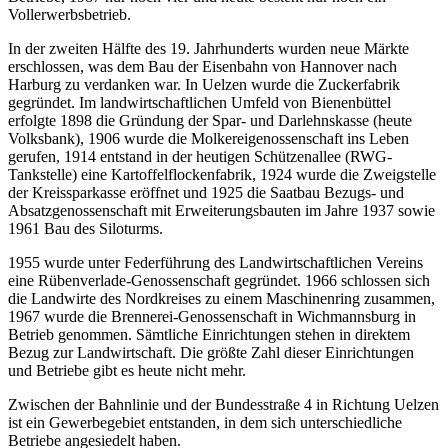
Vollerwerbsbetrieb.
In der zweiten Hälfte des 19. Jahrhunderts wurden neue Märkte
erschlossen, was dem Bau der Eisenbahn von Hannover nach
Harburg zu verdanken war. In Uelzen wurde die Zuckerfabrik
gegründet. Im landwirtschaftlichen Umfeld von Bienenbüttel
erfolgte 1898 die Gründung der Spar- und Darlehnskasse (heute
Volksbank), 1906 wurde die Molkereigenossenschaft ins Leben
gerufen, 1914 entstand in der heutigen Schützenallee (RWG-
Tankstelle) eine Kartoffelflockenfabrik, 1924 wurde die Zweigstelle
der Kreissparkasse eröffnet und 1925 die Saatbau Bezugs- und
Absatzgenossenschaft mit Erweiterungsbauten im Jahre 1937 sowie
1961 Bau des Siloturms.
1955 wurde unter Federführung des Landwirtschaftlichen Vereins
eine Rübenverlade-Genossenschaft gegründet. 1966 schlossen sich
die Landwirte des Nordkreises zu einem Maschinenring zusammen,
1967 wurde die Brennerei-Genossenschaft in Wichmannsburg in
Betrieb genommen. Sämtliche Einrichtungen stehen in direktem
Bezug zur Landwirtschaft. Die größte Zahl dieser Einrichtungen
und Betriebe gibt es heute nicht mehr.
Zwischen der Bahnlinie und der Bundesstraße 4 in Richtung Uelzen
ist ein Gewerbegebiet entstanden, in dem sich unterschiedliche
Betriebe angesiedelt haben.