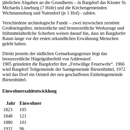
jährlichen Abgaben an die Grundherrn – in Bargdorf das Kloster St.
Michaelis Lüneburg (7 Höfe) und die Kirchengemeinden
Wichmannsburg und Natendorf (je 1 Hof) - zahlen.
Verschiedene archäologische Funde – zwei inzwischen zerstörte
Großsteingräber, steinzeitliche und bronzezeitliche Werkzeuge und
frühmittelalterliche Scherben weisen darauf hin, dass im Bargdorfer
Raum lange vor der ersten urkundlichen Erwähnung Menschen
gelebt haben.
Direkt jenseits der südlichen Gemarkungsgrenze liegt das
bronzezeitliche Hügelgräberfeld von Addenstorf.
1905 gründeten die Bargdorfer ihre „Freiwillige Feuerwehr“. 1966
wird Bargdorf Teilgemeinde der Samtgemeinde Bienenbüttel, 1972
wird das Dorf ein Ortsteil der neu geschaffenen Einheitsgemeinde
Bienenbüttel.
Einwohnerzahlentwicklung
Jahr
Einwohner
1823
105
1848
121
1880
101
1932
96