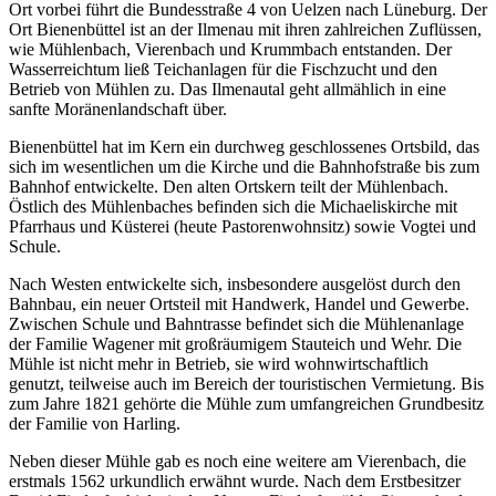
Ort vorbei führt die Bundesstraße 4 von Uelzen nach Lüneburg. Der
Ort Bienenbüttel ist an der Ilmenau mit ihren zahlreichen Zuflüssen,
wie Mühlenbach, Vierenbach und Krummbach entstanden. Der
Wasserreichtum ließ Teichanlagen für die Fischzucht und den
Betrieb von Mühlen zu. Das Ilmenautal geht allmählich in eine
sanfte Moränenlandschaft über.
Bienenbüttel hat im Kern ein durchweg geschlossenes Ortsbild, das
sich im wesentlichen um die Kirche und die Bahnhofstraße bis zum
Bahnhof entwickelte. Den alten Ortskern teilt der Mühlenbach.
Östlich des Mühlenbaches befinden sich die Michaeliskirche mit
Pfarrhaus und Küsterei (heute Pastorenwohnsitz) sowie Vogtei und
Schule.
Nach Westen entwickelte sich, insbesondere ausgelöst durch den
Bahnbau, ein neuer Ortsteil mit Handwerk, Handel und Gewerbe.
Zwischen Schule und Bahntrasse befindet sich die Mühlenanlage
der Familie Wagener mit großräumigem Stauteich und Wehr. Die
Mühle ist nicht mehr in Betrieb, sie wird wohnwirtschaftlich
genutzt, teilweise auch im Bereich der touristischen Vermietung. Bis
zum Jahre 1821 gehörte die Mühle zum umfangreichen Grundbesitz
der Familie von Harling.
Neben dieser Mühle gab es noch eine weitere am Vierenbach, die
erstmals 1562 urkundlich erwähnt wurde. Nach dem Erstbesitzer