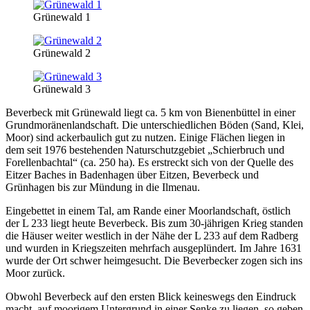
Grünewald 1
Grünewald 2
Grünewald 3
Beverbeck mit Grünewald liegt ca. 5 km von Bienenbüttel in einer
Grundmoränenlandschaft. Die unterschiedlichen Böden (Sand, Klei,
Moor) sind ackerbaulich gut zu nutzen. Einige Flächen liegen in
dem seit 1976 bestehenden Naturschutzgebiet „Schierbruch und
Forellenbachtal“ (ca. 250 ha). Es erstreckt sich von der Quelle des
Eitzer Baches in Badenhagen über Eitzen, Beverbeck und
Grünhagen bis zur Mündung in die Ilmenau.
Eingebettet in einem Tal, am Rande einer Moorlandschaft, östlich
der L 233 liegt heute Beverbeck. Bis zum 30-jährigen Krieg standen
die Häuser weiter westlich in der Nähe der L 233 auf dem Radberg
und wurden in Kriegszeiten mehrfach ausgeplündert. Im Jahre 1631
wurde der Ort schwer heimgesucht. Die Beverbecker zogen sich ins
Moor zurück.
Obwohl Beverbeck auf den ersten Blick keineswegs den Eindruck
macht, auf moorigem Untergrund in einer Senke zu liegen, so geben