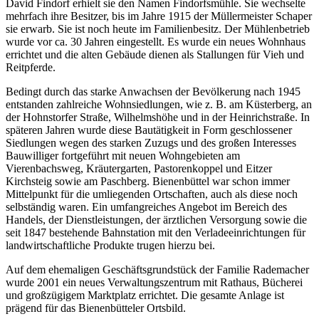
David Findorf erhielt sie den Namen Findorfsmühle. Sie wechselte
mehrfach ihre Besitzer, bis im Jahre 1915 der Müllermeister Schaper
sie erwarb. Sie ist noch heute im Familienbesitz. Der Mühlenbetrieb
wurde vor ca. 30 Jahren eingestellt. Es wurde ein neues Wohnhaus
errichtet und die alten Gebäude dienen als Stallungen für Vieh und
Reitpferde.
Bedingt durch das starke Anwachsen der Bevölkerung nach 1945
entstanden zahlreiche Wohnsiedlungen, wie z. B. am Küsterberg, an
der Hohnstorfer Straße, Wilhelmshöhe und in der Heinrichstraße. In
späteren Jahren wurde diese Bautätigkeit in Form geschlossener
Siedlungen wegen des starken Zuzugs und des großen Interesses
Bauwilliger fortgeführt mit neuen Wohngebieten am
Vierenbachsweg, Kräutergarten, Pastorenkoppel und Eitzer
Kirchsteig sowie am Paschberg. Bienenbüttel war schon immer
Mittelpunkt für die umliegenden Ortschaften, auch als diese noch
selbständig waren. Ein umfangreiches Angebot im Bereich des
Handels, der Dienstleistungen, der ärztlichen Versorgung sowie die
seit 1847 bestehende Bahnstation mit den Verladeeinrichtungen für
landwirtschaftliche Produkte trugen hierzu bei.
Auf dem ehemaligen Geschäftsgrundstück der Familie Rademacher
wurde 2001 ein neues Verwaltungszentrum mit Rathaus, Bücherei
und großzügigem Marktplatz errichtet. Die gesamte Anlage ist
prägend für das Bienenbütteler Ortsbild.