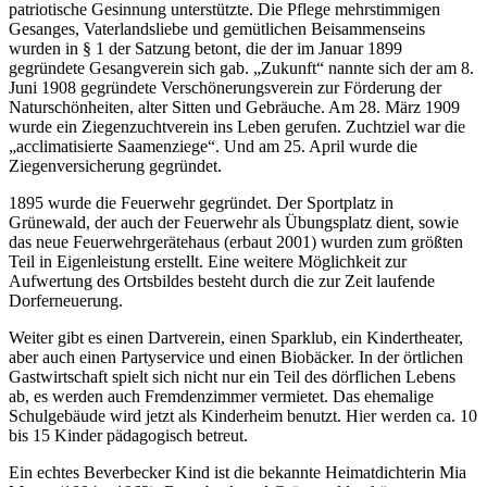
patriotische Gesinnung unterstützte. Die Pflege mehrstimmigen
Gesanges, Vaterlandsliebe und gemütlichen Beisammenseins
wurden in § 1 der Satzung betont, die der im Januar 1899
gegründete Gesangverein sich gab. „Zukunft“ nannte sich der am 8.
Juni 1908 gegründete Verschönerungsverein zur Förderung der
Naturschönheiten, alter Sitten und Gebräuche. Am 28. März 1909
wurde ein Ziegenzuchtverein ins Leben gerufen. Zuchtziel war die
„acclimatisierte Saamenziege“. Und am 25. April wurde die
Ziegenversicherung gegründet.
1895 wurde die Feuerwehr gegründet. Der Sportplatz in
Grünewald, der auch der Feuerwehr als Übungsplatz dient, sowie
das neue Feuerwehrgerätehaus (erbaut 2001) wurden zum größten
Teil in Eigenleistung erstellt. Eine weitere Möglichkeit zur
Aufwertung des Ortsbildes besteht durch die zur Zeit laufende
Dorferneuerung.
Weiter gibt es einen Dartverein, einen Sparklub, ein Kindertheater,
aber auch einen Partyservice und einen Biobäcker. In der örtlichen
Gastwirtschaft spielt sich nicht nur ein Teil des dörflichen Lebens
ab, es werden auch Fremdenzimmer vermietet. Das ehemalige
Schulgebäude wird jetzt als Kinderheim benutzt. Hier werden ca. 10
bis 15 Kinder pädagogisch betreut.
Ein echtes Beverbecker Kind ist die bekannte Heimatdichterin Mia