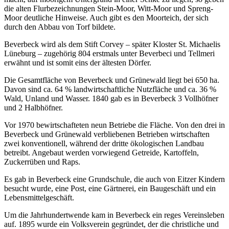
die alten Flurbezeichnungen Stein-Moor, Witt-Moor und Spreng-
Moor deutliche Hinweise. Auch gibt es den Moorteich, der sich
durch den Abbau von Torf bildete.
Beverbeck wird als dem Stift Corvey – später Kloster St. Michaelis
Lüneburg – zugehörig 804 erstmals unter Beverbeci und Tellmeri
erwähnt und ist somit eins der ältesten Dörfer.
Die Gesamtfläche von Beverbeck und Grünewald liegt bei 650 ha.
Davon sind ca. 64 % landwirtschaftliche Nutzfläche und ca. 36 %
Wald, Unland und Wasser. 1840 gab es in Beverbeck 3 Vollhöfner
und 2 Halbhöfner.
Vor 1970 bewirtschafteten neun Betriebe die Fläche. Von den drei in
Beverbeck und Grünewald verbliebenen Betrieben wirtschaften
zwei konventionell, während der dritte ökologischen Landbau
betreibt. Angebaut werden vorwiegend Getreide, Kartoffeln,
Zuckerrüben und Raps.
Es gab in Beverbeck eine Grundschule, die auch von Eitzer Kindern
besucht wurde, eine Post, eine Gärtnerei, ein Baugeschäft und ein
Lebensmittelgeschäft.
Um die Jahrhundertwende kam in Beverbeck ein reges Vereinsleben
auf. 1895 wurde ein Volksverein gegründet, der die christliche und