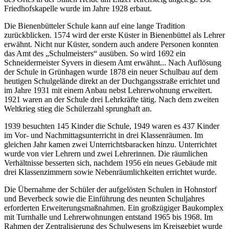
Friedhofskapelle wurde im Jahre 1928 erbaut.
Die Bienenbütteler Schule kann auf eine lange Tradition
zurückblicken. 1574 wird der erste Küster in Bienenbüttel als Lehrer
erwähnt. Nicht nur Küster, sondern auch andere Personen konnten
das Amt des „Schulmeisters“ ausüben. So wird 1692 ein
Schneidermeister Syvers in diesem Amt erwähnt... Nach Auflösung
der Schule in Grünhagen wurde 1878 ein neuer Schulbau auf dem
heutigen Schulgelände direkt an der Duchgangsstraße errichtet und
im Jahre 1931 mit einem Anbau nebst Lehrerwohnung erweitert.
1921 waren an der Schule drei Lehrkräfte tätig. Nach dem zweiten
Weltkrieg stieg die Schülerzahl sprunghaft an.
1939 besuchten 145 Kinder die Schule, 1949 waren es 437 Kinder
im Vor- und Nachmittagsunterricht in drei Klassenräumen. Im
gleichen Jahr kamen zwei Unterrichtsbaracken hinzu. Unterrichtet
wurde von vier Lehrern und zwei Lehrerinnen. Die räumlichen
Verhältnisse besserten sich, nachdem 1956 ein neues Gebäude mit
drei Klassenzimmern sowie Nebenräumlichkeiten errichtet wurde.
Die Übernahme der Schüler der aufgelösten Schulen in Hohnstorf
und Beverbeck sowie die Einführung des neunten Schuljahres
erforderten Erweiterungsmaßnahmen. Ein großzügiger Baukomplex
mit Turnhalle und Lehrerwohnungen entstand 1965 bis 1968. Im
Rahmen der Zentralisierung des Schulwesens im Kreisgebiet wurde