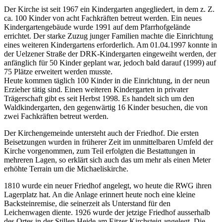
Der Kirche ist seit 1967 ein Kindergarten angegliedert, in dem z. Z.
ca. 100 Kinder von acht Fachkräften betreut werden. Ein neues
Kindergartengebäude wurde 1991 auf dem Pfarrhofgelände
errichtet. Der starke Zuzug junger Familien machte die Einrichtung
eines weiteren Kindergartens erforderlich. Am 01.04.1997 konnte in
der Uelzener Straße der DRK-Kindergarten eingeweiht werden, der
anfänglich für 50 Kinder geplant war, jedoch bald darauf (1999) auf
75 Plätze erweitert werden musste.
Heute kommen täglich 100 Kinder in die Einrichtung, in der neun
Erzieher tätig sind. Einen weiteren Kindergarten in privater
Trägerschaft gibt es seit Herbst 1998. Es handelt sich um den
Waldkindergarten, den gegenwärtig 16 Kinder besuchen, die von
zwei Fachkräften betreut werden.
Der Kirchengemeinde untersteht auch der Friedhof. Die ersten
Beisetzungen wurden in früherer Zeit im unmittelbaren Umfeld der
Kirche vorgenommen, zum Teil erfolgten die Bestattungen in
mehreren Lagen, so erklärt sich auch das um mehr als einen Meter
erhöhte Terrain um die Michaeliskirche.
1810 wurde ein neuer Friedhof angelegt, wo heute die RWG ihren
Lagerplatz hat. An die Anlage erinnert heute noch eine kleine
Backsteinremise, die seinerzeit als Unterstand für den
Leichenwagen diente. 1926 wurde der jetzige Friedhof ausserhalb
des Ortes in der Stillen Heide am Eitzer Kirchsteig angelegt. Die