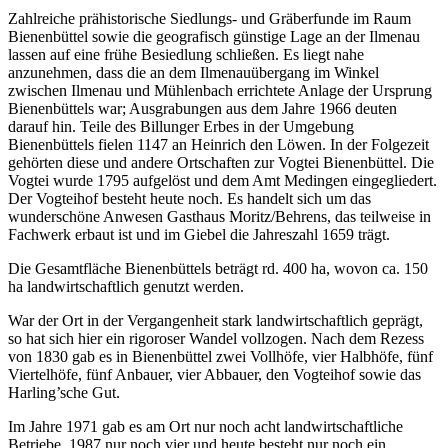
Zahlreiche prähistorische Siedlungs- und Gräberfunde im Raum
Bienenbüttel sowie die geografisch günstige Lage an der Ilmenau
lassen auf eine frühe Besiedlung schließen. Es liegt nahe
anzunehmen, dass die an dem Ilmenauübergang im Winkel
zwischen Ilmenau und Mühlenbach errichtete Anlage der Ursprung
Bienenbüttels war; Ausgrabungen aus dem Jahre 1966 deuten
darauf hin. Teile des Billunger Erbes in der Umgebung
Bienenbüttels fielen 1147 an Heinrich den Löwen. In der Folgezeit
gehörten diese und andere Ortschaften zur Vogtei Bienenbüttel. Die
Vogtei wurde 1795 aufgelöst und dem Amt Medingen eingegliedert.
Der Vogteihof besteht heute noch. Es handelt sich um das
wunderschöne Anwesen Gasthaus Moritz/Behrens, das teilweise in
Fachwerk erbaut ist und im Giebel die Jahreszahl 1659 trägt.
Die Gesamtfläche Bienenbüttels beträgt rd. 400 ha, wovon ca. 150
ha landwirtschaftlich genutzt werden.
War der Ort in der Vergangenheit stark landwirtschaftlich geprägt,
so hat sich hier ein rigoroser Wandel vollzogen. Nach dem Rezess
von 1830 gab es in Bienenbüttel zwei Vollhöfe, vier Halbhöfe, fünf
Viertelhöfe, fünf Anbauer, vier Abbauer, den Vogteihof sowie das
Harling’sche Gut.
Im Jahre 1971 gab es am Ort nur noch acht landwirtschaftliche
Betriebe, 1987 nur noch vier und heute besteht nur noch ein