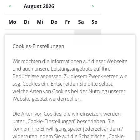
<
August 2026
>
Mo
ntag
Di
enstag
Mi
ttwoch
Do
nnerstag
Fr
eitag
Sa
mstag
So
nntag
1
2
Cookies-Einstellungen
3
4
5
6
7
8
9
Wir möchten die Informationen auf dieser Webseite
10
11
12
13
14
15
16
und auch unsere Leistungsangebote auf Ihre
Bedürfnisse anpassen. Zu diesem Zweck setzen wir
17
18
19
20
21
22
23
sog. Cookies ein. Entscheiden Sie bitte selbst,
welche Arten von Cookies bei der Nutzung unserer
24
25
26
27
28
29
30
Website gesetzt werden sollen.
Die Arten von Cookies, die wir einsetzen, werden
31
unter „Cookie-Einstellungen“ beschrieben. Sie
können Ihre Einwilligung später jederzeit ändern /
widerrufen indem Sie auf die Schaltfläche „Cookie-
Tag der offenen Tür der Freiw.