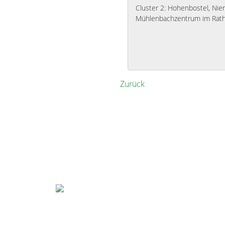
Cluster 2: Hohenbostel, Nien
Mühlenbachzentrum im Rat
Zurück
Gemeinde Bienenbüttel