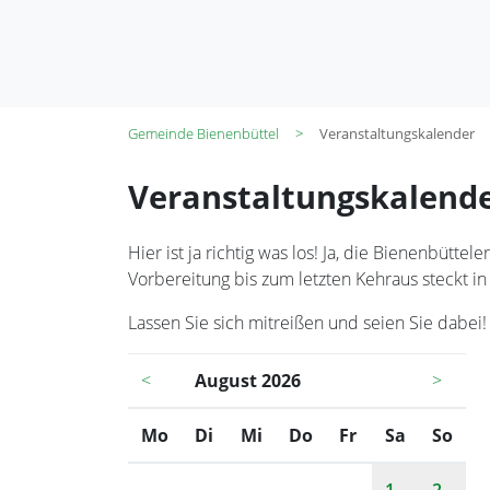
Gemeinde Bienenbüttel
Veranstaltungskalender
Veranstaltungskalend
Hier ist ja richtig was los! Ja, die Bienenbüt
Vorbereitung bis zum letzten Kehraus steckt in
Lassen Sie sich mitreißen und seien Sie dabei!
<
August 2026
>
Mo
ntag
Di
enstag
Mi
ttwoch
Do
nnerstag
Fr
eitag
Sa
mstag
So
nnt
1
2