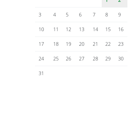
3
4
5
6
7
8
9
10
11
12
13
14
15
16
17
18
19
20
21
22
23
24
25
26
27
28
29
30
31
Gemeinde Bienenbüttel
Marktplatz 1
29553 Bienenbüttel