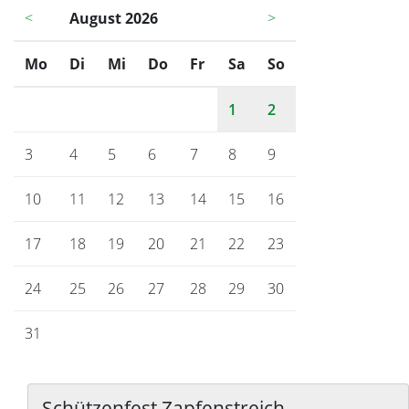
<
August 2026
>
Mo
ntag
Di
enstag
Mi
ttwoch
Do
nnerstag
Fr
eitag
Sa
mstag
So
nntag
1
2
3
4
5
6
7
8
9
10
11
12
13
14
15
16
17
18
19
20
21
22
23
24
25
26
27
28
29
30
31
Schützenfest Zapfenstreich