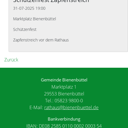
31-07-2025 19:00
Marktplatz Bienenbüttel
Schützenfest
Zapfenstreich vor dem Rathaus
Zurück
Gemeinde Bienenbüttel
Marktplatz 1
29553 Bienenbüttel
Tel.: 05823 9800-0
E-Mail:
rathaus@bienenbuettel.de
Bankverbindung
IBAN: DE08 2585 0110 0002 0003 54