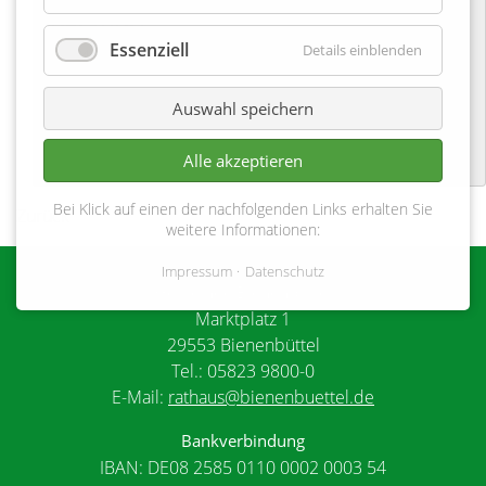
Bargdorf
Essenziell
Details einblenden
08-04-2023 18:00
Am Feuerwehrgerätehaus
Auswahl speichern
Alle akzeptieren
Bei Klick auf einen der nachfolgenden Links erhalten Sie
Zurück
weitere Informationen:
Impressum
Datenschutz
Gemeinde Bienenbüttel
Marktplatz 1
29553 Bienenbüttel
Tel.: 05823 9800-0
E-Mail:
rathaus@bienenbuettel.de
Bankverbindung
IBAN: DE08 2585 0110 0002 0003 54