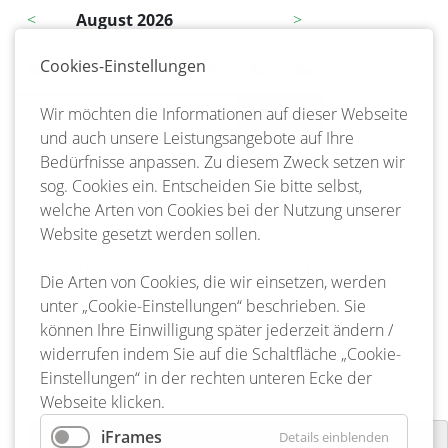
<
August 2026
>
Cookies-Einstellungen
Mo
ntag
Di
enstag
Mi
ttwoch
Do
nnerstag
Fr
eitag
Sa
mstag
So
nntag
Wir möchten die Informationen auf dieser Webseite
1
2
und auch unsere Leistungsangebote auf Ihre
Bedürfnisse anpassen. Zu diesem Zweck setzen wir
3
4
5
6
7
8
9
sog. Cookies ein. Entscheiden Sie bitte selbst,
welche Arten von Cookies bei der Nutzung unserer
10
11
12
13
14
15
16
Website gesetzt werden sollen.
17
18
19
20
21
22
23
Die Arten von Cookies, die wir einsetzen, werden
unter „Cookie-Einstellungen“ beschrieben. Sie
24
25
26
27
28
29
30
können Ihre Einwilligung später jederzeit ändern /
widerrufen indem Sie auf die Schaltfläche „Cookie-
31
Einstellungen“ in der rechten unteren Ecke der
Webseite klicken.
iFrames
Details einblenden
Osterfeuer Freiwillige Feuerwehr