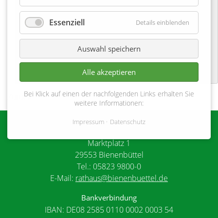
16-12-2023 11:00–17:00
Essenziell
Details einblenden
Hohnstorf
Auswahl speichern
Alle akzeptieren
Bei Klick auf einen der nachfolgenden Links erhalten Sie
Zurück
weitere Informationen:
Impressum
Datenschutz
Gemeinde Bienenbüttel
Marktplatz 1
29553 Bienenbüttel
Tel.: 05823 9800-0
E-Mail:
rathaus@bienenbuettel.de
Bankverbindung
IBAN: DE08 2585 0110 0002 0003 54