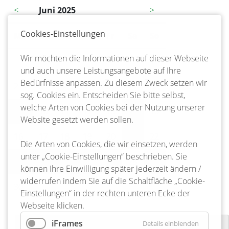
<
Juni 2025
>
Cookies-Einstellungen
Mo
ntag
Di
enstag
Mi
ttwoch
Do
nnerstag
Fr
eitag
Sa
mstag
So
nntag
Wir möchten die Informationen auf dieser Webseite
1
und auch unsere Leistungsangebote auf Ihre
Bedürfnisse anpassen. Zu diesem Zweck setzen wir
2
3
4
5
6
7
8
sog. Cookies ein. Entscheiden Sie bitte selbst,
welche Arten von Cookies bei der Nutzung unserer
9
10
11
12
13
14
15
Website gesetzt werden sollen.
16
17
18
19
20
21
22
Die Arten von Cookies, die wir einsetzen, werden
unter „Cookie-Einstellungen“ beschrieben. Sie
23
24
25
26
27
28
29
können Ihre Einwilligung später jederzeit ändern /
widerrufen indem Sie auf die Schaltfläche „Cookie-
30
Einstellungen“ in der rechten unteren Ecke der
Webseite klicken.
iFrames
Details einblenden
Weihnachtsmarkt