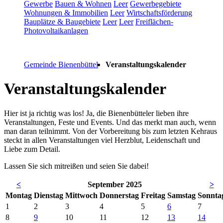
Gewerbe
Bauen & Wohnen
Leer
Gewerbegebiete
Wohnungen & Immobilien
Leer
Wirtschaftsförderung
Bauplätze & Baugebiete
Leer
Leer
Freiflächen-
Photovoltaikanlagen
Gemeinde Bienenbüttel
Veranstaltungskalender
Veranstaltungskalender
Hier ist ja richtig was los! Ja, die Bienenbütteler lieben ihre
Veranstaltungen, Feste und Events. Und das merkt man auch, wenn
man daran teilnimmt. Von der Vorbereitung bis zum letzten Kehraus
steckt in allen Veranstaltungen viel Herzblut, Leidenschaft und
Liebe zum Detail.
Lassen Sie sich mitreißen und seien Sie dabei!
<
September 2025
>
Mo
ntag
Di
enstag
Mi
ttwoch
Do
nnerstag
Fr
eitag
Sa
mstag
So
nnta
1
2
3
4
5
6
7
8
9
10
11
12
13
14