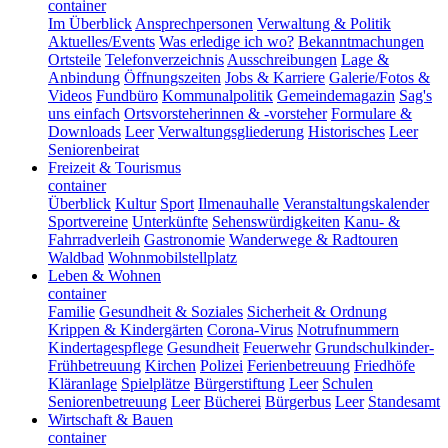
container
Im Überblick
Ansprechpersonen
Verwaltung & Politik
Aktuelles/Events
Was erledige ich wo?
Bekanntmachungen
Ortsteile
Telefonverzeichnis
Ausschreibungen
Lage &
Anbindung
Öffnungszeiten
Jobs & Karriere
Galerie/Fotos &
Videos
Fundbüro
Kommunalpolitik
Gemeindemagazin
Sag's
uns einfach
Ortsvorsteherinnen & -vorsteher
Formulare &
Downloads
Leer
Verwaltungsgliederung
Historisches
Leer
Seniorenbeirat
Freizeit & Tourismus
container
Überblick
Kultur
Sport
Ilmenauhalle
Veranstaltungskalender
Sportvereine
Unterkünfte
Sehenswürdigkeiten
Kanu- &
Fahrradverleih
Gastronomie
Wanderwege & Radtouren
Waldbad
Wohnmobilstellplatz
Leben & Wohnen
container
Familie
Gesundheit & Soziales
Sicherheit & Ordnung
Krippen & Kindergärten
Corona-Virus
Notrufnummern
Kindertagespflege
Gesundheit
Feuerwehr
Grundschulkinder-
Frühbetreuung
Kirchen
Polizei
Ferienbetreuung
Friedhöfe
Kläranlage
Spielplätze
Bürgerstiftung
Leer
Schulen
Seniorenbetreuung
Leer
Bücherei
Bürgerbus
Leer
Standesamt
Wirtschaft & Bauen
container