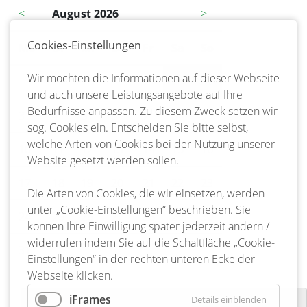
<
August 2026
>
Cookies-Einstellungen
Mo
ntag
Di
enstag
Mi
ttwoch
Do
nnerstag
Fr
eitag
Sa
mstag
So
nntag
Wir möchten die Informationen auf dieser Webseite
1
2
und auch unsere Leistungsangebote auf Ihre
Bedürfnisse anpassen. Zu diesem Zweck setzen wir
3
4
5
6
7
8
9
sog. Cookies ein. Entscheiden Sie bitte selbst,
welche Arten von Cookies bei der Nutzung unserer
10
11
12
13
14
15
16
Website gesetzt werden sollen.
17
18
19
20
21
22
23
Die Arten von Cookies, die wir einsetzen, werden
unter „Cookie-Einstellungen“ beschrieben. Sie
24
25
26
27
28
29
30
können Ihre Einwilligung später jederzeit ändern /
widerrufen indem Sie auf die Schaltfläche „Cookie-
31
Einstellungen“ in der rechten unteren Ecke der
Webseite klicken.
iFrames
Details einblenden
Dorfputz der Dorfgemeinschaft