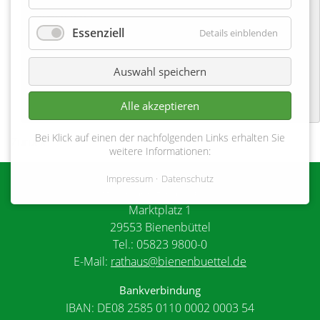
Steddorf
Essenziell
Details einblenden
13-05-2023 09:30
Dorfgemeinschaftshaus
Auswahl speichern
Alle akzeptieren
Bei Klick auf einen der nachfolgenden Links erhalten Sie
Zurück
weitere Informationen:
Impressum
Datenschutz
Gemeinde Bienenbüttel
Marktplatz 1
29553 Bienenbüttel
Tel.: 05823 9800-0
E-Mail:
rathaus@bienenbuettel.de
Bankverbindung
IBAN: DE08 2585 0110 0002 0003 54