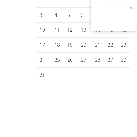
Bei
3
4
5
6
7
8
9
10
11
12
13
14
15
16
17
18
19
20
21
22
23
24
25
26
27
28
29
30
31
Gemeinde Bienenbüttel
Marktplatz 1
29553 Bienenbüttel