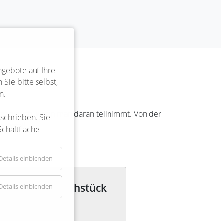
ngebote auf Ihre
Sie bitte selbst,
n.
rkt man auch, wenn man daran teilnimmt. Von der
eschrieben. Sie
 Detail.
Schaltfläche
Details einblenden
 Steddorf – Frühstück
Details einblenden