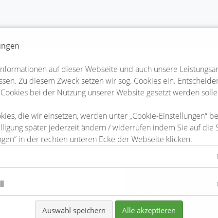
lungen
Informationen auf dieser Webseite und auch unsere Leistungsa
sen. Zu diesem Zweck setzen wir sog. Cookies ein. Entscheiden 
er
 Cookies bei der Nutzung unserer Website gesetzt werden solle
teler lieben ihre Veranstaltungen, Feste und Events. Und das me
kies, die wir einsetzen, werden unter „Cookie-Einstellungen“ b
 allen Veranstaltungen viel Herzblut, Leidenschaft und Liebe zum
lligung später jederzeit ändern / widerrufen indem Sie auf die 
ngen“ in der rechten unteren Ecke der Webseite klicken.
Dorfgemeinschaft
ll
ag
im Grünen
Auswahl speichern
Alle akzeptieren