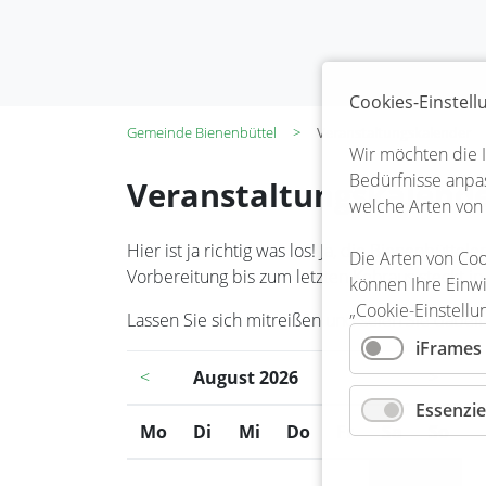
Cookies-Einstel
Gemeinde Bienenbüttel
Veranstaltungskalender
Wir möchten die 
Bedürfnisse anpas
Veranstaltungskalend
welche Arten von
Hier ist ja richtig was los! Ja, die Bienenbüt
Die Arten von Coo
Vorbereitung bis zum letzten Kehraus steckt in
können Ihre Einwi
„Cookie-Einstellu
Lassen Sie sich mitreißen und seien Sie dabei!
iFrames
<
August 2026
>
Essenzie
Mo
ntag
Di
enstag
Mi
ttwoch
Do
nnerstag
Fr
eitag
Sa
mstag
So
nnt
1
2