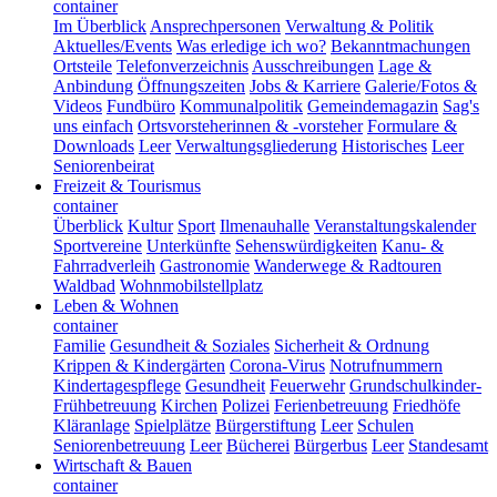
container
Im Überblick
Ansprechpersonen
Verwaltung & Politik
Aktuelles/Events
Was erledige ich wo?
Bekanntmachungen
Ortsteile
Telefonverzeichnis
Ausschreibungen
Lage &
Anbindung
Öffnungszeiten
Jobs & Karriere
Galerie/Fotos &
Videos
Fundbüro
Kommunalpolitik
Gemeindemagazin
Sag's
uns einfach
Ortsvorsteherinnen & -vorsteher
Formulare &
Downloads
Leer
Verwaltungsgliederung
Historisches
Leer
Seniorenbeirat
Freizeit & Tourismus
container
Überblick
Kultur
Sport
Ilmenauhalle
Veranstaltungskalender
Sportvereine
Unterkünfte
Sehenswürdigkeiten
Kanu- &
Fahrradverleih
Gastronomie
Wanderwege & Radtouren
Waldbad
Wohnmobilstellplatz
Leben & Wohnen
container
Familie
Gesundheit & Soziales
Sicherheit & Ordnung
Krippen & Kindergärten
Corona-Virus
Notrufnummern
Kindertagespflege
Gesundheit
Feuerwehr
Grundschulkinder-
Frühbetreuung
Kirchen
Polizei
Ferienbetreuung
Friedhöfe
Kläranlage
Spielplätze
Bürgerstiftung
Leer
Schulen
Seniorenbetreuung
Leer
Bücherei
Bürgerbus
Leer
Standesamt
Wirtschaft & Bauen
container