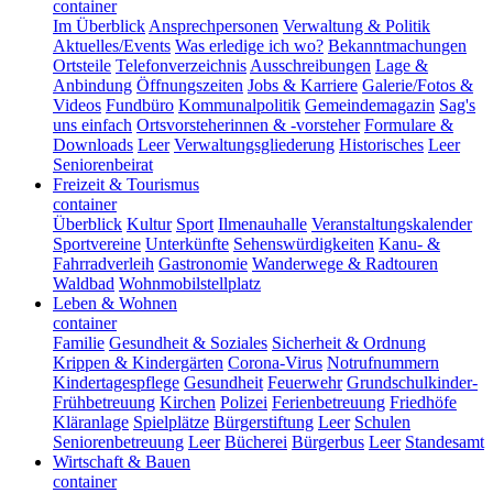
container
Im Überblick
Ansprechpersonen
Verwaltung & Politik
Aktuelles/Events
Was erledige ich wo?
Bekanntmachungen
Ortsteile
Telefonverzeichnis
Ausschreibungen
Lage &
Anbindung
Öffnungszeiten
Jobs & Karriere
Galerie/Fotos &
Videos
Fundbüro
Kommunalpolitik
Gemeindemagazin
Sag's
uns einfach
Ortsvorsteherinnen & -vorsteher
Formulare &
Downloads
Leer
Verwaltungsgliederung
Historisches
Leer
Seniorenbeirat
Freizeit & Tourismus
container
Überblick
Kultur
Sport
Ilmenauhalle
Veranstaltungskalender
Sportvereine
Unterkünfte
Sehenswürdigkeiten
Kanu- &
Fahrradverleih
Gastronomie
Wanderwege & Radtouren
Waldbad
Wohnmobilstellplatz
Leben & Wohnen
container
Familie
Gesundheit & Soziales
Sicherheit & Ordnung
Krippen & Kindergärten
Corona-Virus
Notrufnummern
Kindertagespflege
Gesundheit
Feuerwehr
Grundschulkinder-
Frühbetreuung
Kirchen
Polizei
Ferienbetreuung
Friedhöfe
Kläranlage
Spielplätze
Bürgerstiftung
Leer
Schulen
Seniorenbetreuung
Leer
Bücherei
Bürgerbus
Leer
Standesamt
Wirtschaft & Bauen
container