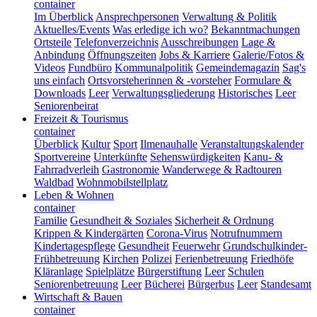
container
Im Überblick
Ansprechpersonen
Verwaltung & Politik
Aktuelles/Events
Was erledige ich wo?
Bekanntmachungen
Ortsteile
Telefonverzeichnis
Ausschreibungen
Lage &
Anbindung
Öffnungszeiten
Jobs & Karriere
Galerie/Fotos &
Videos
Fundbüro
Kommunalpolitik
Gemeindemagazin
Sag's
uns einfach
Ortsvorsteherinnen & -vorsteher
Formulare &
Downloads
Leer
Verwaltungsgliederung
Historisches
Leer
Seniorenbeirat
Freizeit & Tourismus
container
Überblick
Kultur
Sport
Ilmenauhalle
Veranstaltungskalender
Sportvereine
Unterkünfte
Sehenswürdigkeiten
Kanu- &
Fahrradverleih
Gastronomie
Wanderwege & Radtouren
Waldbad
Wohnmobilstellplatz
Leben & Wohnen
container
Familie
Gesundheit & Soziales
Sicherheit & Ordnung
Krippen & Kindergärten
Corona-Virus
Notrufnummern
Kindertagespflege
Gesundheit
Feuerwehr
Grundschulkinder-
Frühbetreuung
Kirchen
Polizei
Ferienbetreuung
Friedhöfe
Kläranlage
Spielplätze
Bürgerstiftung
Leer
Schulen
Seniorenbetreuung
Leer
Bücherei
Bürgerbus
Leer
Standesamt
Wirtschaft & Bauen
container