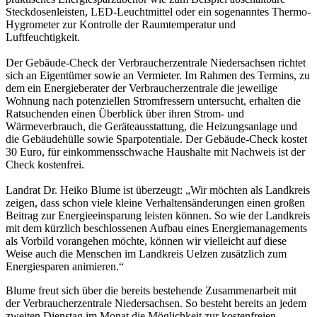
Steckdosenleisten, LED-Leuchtmittel oder ein sogenanntes Thermo-
Hygrometer zur Kontrolle der Raumtemperatur und
Luftfeuchtigkeit.
Der Gebäude-Check der Verbraucherzentrale Niedersachsen richtet
sich an Eigentümer sowie an Vermieter. Im Rahmen des Termins, zu
dem ein Energieberater der Verbraucherzentrale die jeweilige
Wohnung nach potenziellen Stromfressern untersucht, erhalten die
Ratsuchenden einen Überblick über ihren Strom- und
Wärmeverbrauch, die Geräteausstattung, die Heizungsanlage und
die Gebäudehülle sowie Sparpotentiale. Der Gebäude-Check kostet
30 Euro, für einkommensschwache Haushalte mit Nachweis ist der
Check kostenfrei.
Landrat Dr. Heiko Blume ist überzeugt: „Wir möchten als Landkreis
zeigen, dass schon viele kleine Verhaltensänderungen einen großen
Beitrag zur Energieeinsparung leisten können. So wie der Landkreis
mit dem kürzlich beschlossenen Aufbau eines Energiemanagements
als Vorbild vorangehen möchte, können wir vielleicht auf diese
Weise auch die Menschen im Landkreis Uelzen zusätzlich zum
Energiesparen animieren.“
Blume freut sich über die bereits bestehende Zusammenarbeit mit
der Verbraucherzentrale Niedersachsen. So besteht bereits an jedem
zweiten Dienstag im Monat die Möglichkeit zur kostenfreien