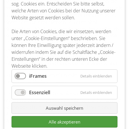
Alternativ dürfen sich zwei Haushalte treffen, wobei die
sog. Cookies ein. Entscheiden Sie bitte selbst,
Personenzahl des zweiten Haushaltes auf zwei beschränkt
welche Arten von Cookies bei der Nutzung unserer
ist. In beiden Fällen sind Kinder dieser Personen bis zu
Website gesetzt werden sollen.
einem Alter von einschließlich 14 Jahren nicht
einzurechnen. Nicht zusammenlebende Paare gelten als
Die Arten von Cookies, die wir einsetzen, werden
ein Haushalt. Kinder bis zu einem Alter von einschließlich
unter „Cookie-Einstellungen“ beschrieben. Sie
14 Jahren dürfen sich mit insgesamt bis zu zehn Kindern
können Ihre Einwilligung später jederzeit ändern /
sowie den Personen eines Haushaltes treffen. Bei der
widerrufen indem Sie auf die Schaltfläche „Cookie-
Ermittlung der zulässigen Zahl von Personen werden
Einstellungen“ in der rechten unteren Ecke der
vollständig Geimpfte und Genesene nicht eingerechnet.
Webseite klicken.
Auf Wochenmärkten besteht wieder die Pflicht, eine
iFrames
Details einblenden
medizinische Maske zu tragen.
Essenziell
Details einblenden
In der Gastronomie sind geschlossene Gesellschaften
wieder nur bis zu 100 Personen zulässig. Hierbei sind die
Abstandspflichten sowie die Pflicht zum Tragen einer
Auswahl speichern
Mund-Nasen-Bedeckung zu beachten – solange nicht ein
Sitzplatz eingenommen wurde.
Alle akzeptieren