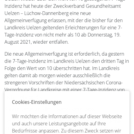
Inzidenz hat heute der Zweckverband Gesundheitsamt
Uelzen – Lüchow-Dannenberg eine neue
Allgemeinverfügung erlassen, mit der die bisher für den
Landkreis Uelzen geltenden Erleichterungen für eine 7-
Tage-Inzidenz von nicht mehr als 10 ab Donnerstag, 19.
August 2021, wieder entfallen.
Die neue Allgemeinverfügung ist erforderlich, da gestern
die 7-Tage-Inzidenz im Landkreis Uelzen den dritten Tag in
Folge den Wert von 10 überschritten hat. Im Landkreis
gelten damit ab morgen wieder ausschließlich die
strengeren Vorschriften der Niedersächsischen Corona-
Verordnung für Landkreise mit einer 7-Tage-Inzidenz von
nicht mehr als 35.
Cookies-Einstellungen
Konkret bedeutet dies insbesondere, dass:
Wir möchten die Informationen auf dieser Webseite
bei Zusammenkünften maximal zehn Personen zulässig
und auch unsere Leistungsangebote auf Ihre
sind, unabhängig von der Zugehörigkeit zu Haushalten.
Bedürfnisse anpassen. Zu diesem Zweck setzen wir