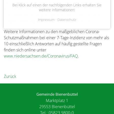
Die neue Allgemeinverfügung ist über das Internetportal
Bei Klick auf einen der nachfolgenden Links erhalten Sie
des Landkreises unter dem Menüpunkt
weitere Informationen:
„Coronavirus/Impfung/Bürgertestungen“ und dort unter
Impressum
Datenschutz
„Allgemeinverfügungen/Verordnungen“ einsehbar.
Weitere Informationen zu den maßgeblichen Corona-
Schutzmaßnahmen bei einer 7-Tage-Inzidenz von mehr als
10 einschließlich Antworten auf häufig gestellte Fragen
finden sich online unter
www.niedersachsen.de/Coronavirus/FAQ
.
Zurück
Gemeinde Bienenbüttel
Marktplatz 1
29553 Bienenbüttel
Tel.: 05823 9800-0