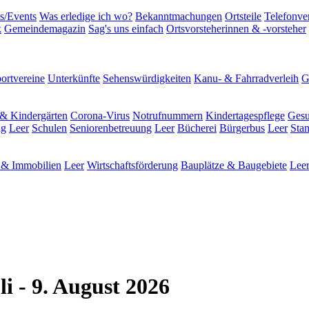
s/Events
Was erledige ich wo?
Bekanntmachungen
Ortsteile
Telefonve
k
Gemeindemagazin
Sag's uns einfach
Ortsvorsteherinnen & -vorsteher
ortvereine
Unterkünfte
Sehenswürdigkeiten
Kanu- & Fahrradverleih
G
& Kindergärten
Corona-Virus
Notrufnummern
Kindertagespflege
Gesu
ng
Leer
Schulen
Seniorenbetreuung
Leer
Bücherei
Bürgerbus
Leer
Sta
& Immobilien
Leer
Wirtschaftsförderung
Bauplätze & Baugebiete
Lee
i - 9. August 2026