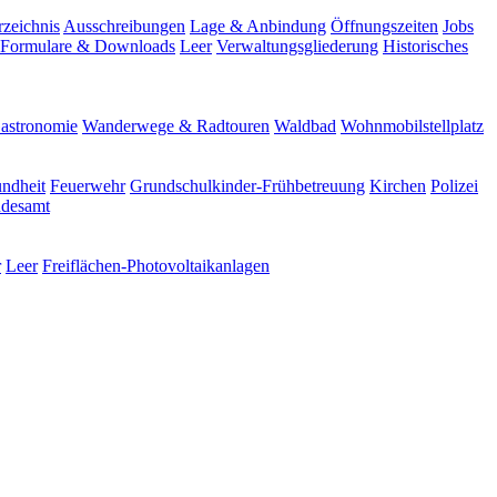
rzeichnis
Ausschreibungen
Lage & Anbindung
Öffnungszeiten
Jobs
Formulare & Downloads
Leer
Verwaltungsgliederung
Historisches
astronomie
Wanderwege & Radtouren
Waldbad
Wohnmobilstellplatz
ndheit
Feuerwehr
Grundschulkinder-Frühbetreuung
Kirchen
Polizei
ndesamt
r
Leer
Freiflächen-Photovoltaikanlagen