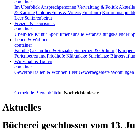
container
Im Überblick
Ansprechpersonen
Verwaltung & Politik
Aktuelle
& Karriere
Galerie/Fotos & Videos
Fundbüro
Kommunalpoliti
Leer
Seniorenbeirat
Freizeit & Tourismus
container
Überblick
Kultur
Sport
Ilmenauhalle
Veranstaltungskalender
Sp
Leben & Wohnen
container
Familie
Gesundheit & Soziales
Sicherheit & Ordnung
Krippen 
Ferienbetreuung
Friedhöfe
Kläranlage
Spielplätze
Bürgerstiftu
Wirtschaft & Bauen
container
Gewerbe
Bauen & Wohnen
Leer
Gewerbegebiete
Wohnungen 
Gemeinde Bienenbüttel
Nachrichtenleser
Aktuelles
Bücherei geschlossen vom 13. Jul