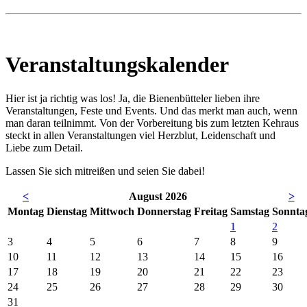
Veranstaltungskalender
Hier ist ja richtig was los! Ja, die Bienenbütteler lieben ihre
Veranstaltungen, Feste und Events. Und das merkt man auch, wenn
man daran teilnimmt. Von der Vorbereitung bis zum letzten Kehraus
steckt in allen Veranstaltungen viel Herzblut, Leidenschaft und
Liebe zum Detail.
Lassen Sie sich mitreißen und seien Sie dabei!
<
August 2026
>
Mo
ntag
Di
enstag
Mi
ttwoch
Do
nnerstag
Fr
eitag
Sa
mstag
So
nnta
1
2
3
4
5
6
7
8
9
10
11
12
13
14
15
16
17
18
19
20
21
22
23
24
25
26
27
28
29
30
31