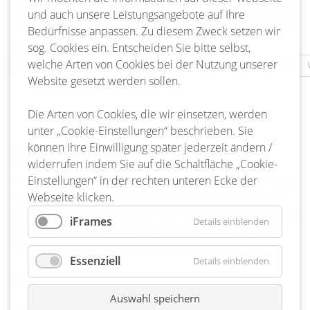
und auch unsere Leistungsangebote auf Ihre
Bedürfnisse anpassen. Zu diesem Zweck setzen wir
sog. Cookies ein. Entscheiden Sie bitte selbst,
Seite 110 von 217
welche Arten von Cookies bei der Nutzung unserer
Anfang
Zurück
107
108
109
110
111
112
113
Website gesetzt werden sollen.
Die Arten von Cookies, die wir einsetzen, werden
unter „Cookie-Einstellungen“ beschrieben. Sie
können Ihre Einwilligung später jederzeit ändern /
Veranstaltungskalender
widerrufen indem Sie auf die Schaltfläche „Cookie-
Hier ist ja richtig was los! Ja, die Bienenbütteler lieben ihre
Einstellungen“ in der rechten unteren Ecke der
Veranstaltungen, Feste und Events. Und das merkt man
Webseite klicken.
auch, wenn man daran teilnimmt. Von der Vorbereitung bis
iFrames
Details einblenden
zum letzten Kehraus steckt in allen Veranstaltungen viel
Herzblut, Leidenschaft und Liebe zum Detail.
Essenziell
Details einblenden
Lassen Sie sich mitreißen und seien Sie dabei!
Auswahl speichern