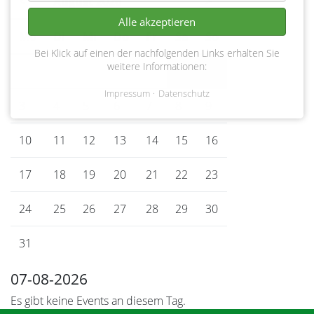
<
August 2026
>
Alle akzeptieren
Mo
ntag
Di
enstag
Mi
ttwoch
Do
nnerstag
Fr
eitag
Sa
mstag
So
nntag
Bei Klick auf einen der nachfolgenden Links erhalten Sie
weitere Informationen:
1
2
Impressum
Datenschutz
3
4
5
6
7
8
9
10
11
12
13
14
15
16
17
18
19
20
21
22
23
24
25
26
27
28
29
30
31
07-08-2026
Es gibt keine Events an diesem Tag.