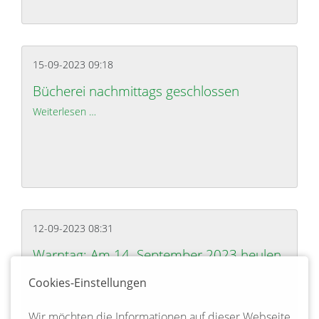
15-09-2023 09:18
Bücherei nachmittags geschlossen
Weiterlesen …
Bücherei nachmittags geschlossen
12-09-2023 08:31
Warntag: Am 14. September 2023 heulen
auch im Landkreis Uelzen wieder die
Sirenen
Cookies-Einstellungen
Weiterlesen …
Warntag: Am 14. September 2023 heulen auch im 
Wir möchten die Informationen auf dieser Webseite