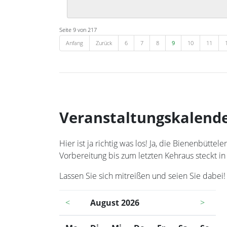
Seite 9 von 217
Anfang
Zurück
6
7
8
9
10
11
Veranstaltungskalend
Hier ist ja richtig was los! Ja, die Bienenbüt
Vorbereitung bis zum letzten Kehraus steckt in
Lassen Sie sich mitreißen und seien Sie dabei!
<
August 2026
>