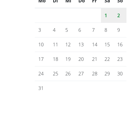
Mo
ntag
Di
enstag
Mi
ttwoch
Do
nnerstag
Fr
eitag
Sa
mstag
So
nnt
1
2
3
4
5
6
7
8
9
10
11
12
13
14
15
16
17
18
19
20
21
22
23
24
25
26
27
28
29
30
31
Gemeinde Bienenbüttel