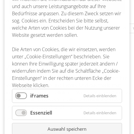
und auch unsere Leistungsangebote auf Ihre
Bedürfnisse anpassen. Zu diesem Zweck setzen wir
sog. Cookies ein. Entscheiden Sie bitte selbst,
Seite 150 von 217
welche Arten von Cookies bei der Nutzung unserer
Anfang
Zurück
147
148
149
150
151
152
153
Website gesetzt werden sollen.
Die Arten von Cookies, die wir einsetzen, werden
unter „Cookie-Einstellungen“ beschrieben. Sie
können Ihre Einwilligung später jederzeit ändern /
Veranstaltungskalender
widerrufen indem Sie auf die Schaltfläche „Cookie-
Hier ist ja richtig was los! Ja, die Bienenbütteler lieben ihre
Einstellungen“ in der rechten unteren Ecke der
Veranstaltungen, Feste und Events. Und das merkt man
Webseite klicken.
auch, wenn man daran teilnimmt. Von der Vorbereitung bis
iFrames
Details einblenden
zum letzten Kehraus steckt in allen Veranstaltungen viel
Herzblut, Leidenschaft und Liebe zum Detail.
Essenziell
Details einblenden
Lassen Sie sich mitreißen und seien Sie dabei!
Auswahl speichern