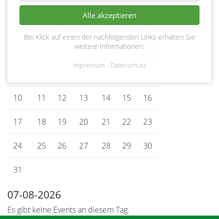
<
August 2026
>
Alle akzeptieren
Mo
ntag
Di
enstag
Mi
ttwoch
Do
nnerstag
Fr
eitag
Sa
mstag
So
nntag
Bei Klick auf einen der nachfolgenden Links erhalten Sie
weitere Informationen:
1
2
Impressum
Datenschutz
3
4
5
6
7
8
9
10
11
12
13
14
15
16
17
18
19
20
21
22
23
24
25
26
27
28
29
30
31
07-08-2026
Es gibt keine Events an diesem Tag.