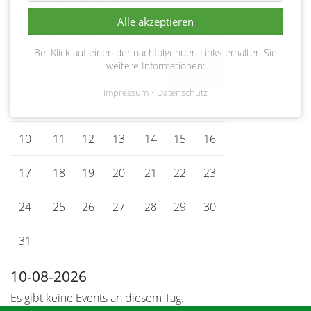
<
August 2026
>
Alle akzeptieren
Mo
ntag
Di
enstag
Mi
ttwoch
Do
nnerstag
Fr
eitag
Sa
mstag
So
nntag
Bei Klick auf einen der nachfolgenden Links erhalten Sie
weitere Informationen:
1
2
Impressum
Datenschutz
3
4
5
6
7
8
9
10
11
12
13
14
15
16
17
18
19
20
21
22
23
24
25
26
27
28
29
30
31
10-08-2026
Es gibt keine Events an diesem Tag.