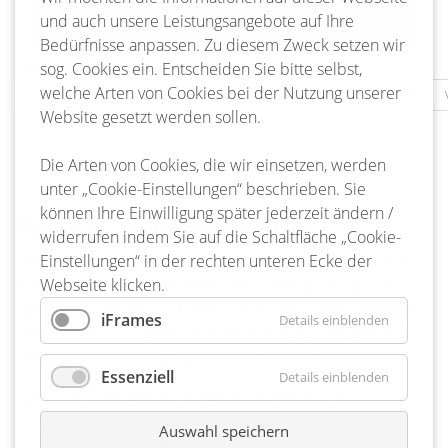
und auch unsere Leistungsangebote auf Ihre
Bedürfnisse anpassen. Zu diesem Zweck setzen wir
sog. Cookies ein. Entscheiden Sie bitte selbst,
Seite 147 von 217
welche Arten von Cookies bei der Nutzung unserer
Anfang
Zurück
144
145
146
147
148
149
150
Website gesetzt werden sollen.
Die Arten von Cookies, die wir einsetzen, werden
unter „Cookie-Einstellungen“ beschrieben. Sie
können Ihre Einwilligung später jederzeit ändern /
Veranstaltungskalender
widerrufen indem Sie auf die Schaltfläche „Cookie-
Hier ist ja richtig was los! Ja, die Bienenbütteler lieben ihre
Einstellungen“ in der rechten unteren Ecke der
Veranstaltungen, Feste und Events. Und das merkt man
Webseite klicken.
auch, wenn man daran teilnimmt. Von der Vorbereitung bis
iFrames
Details einblenden
zum letzten Kehraus steckt in allen Veranstaltungen viel
Herzblut, Leidenschaft und Liebe zum Detail.
Essenziell
Details einblenden
Lassen Sie sich mitreißen und seien Sie dabei!
Auswahl speichern