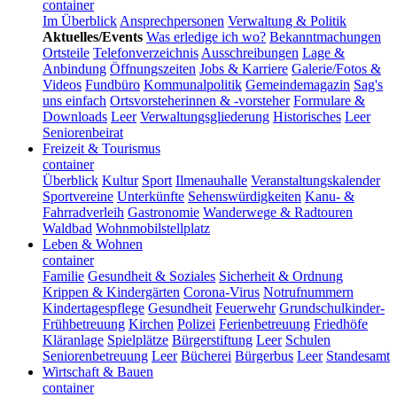
container
Im Überblick
Ansprechpersonen
Verwaltung & Politik
Aktuelles/Events
Was erledige ich wo?
Bekanntmachungen
Ortsteile
Telefonverzeichnis
Ausschreibungen
Lage &
Anbindung
Öffnungszeiten
Jobs & Karriere
Galerie/Fotos &
Videos
Fundbüro
Kommunalpolitik
Gemeindemagazin
Sag's
uns einfach
Ortsvorsteherinnen & -vorsteher
Formulare &
Downloads
Leer
Verwaltungsgliederung
Historisches
Leer
Seniorenbeirat
Freizeit & Tourismus
container
Überblick
Kultur
Sport
Ilmenauhalle
Veranstaltungskalender
Sportvereine
Unterkünfte
Sehenswürdigkeiten
Kanu- &
Fahrradverleih
Gastronomie
Wanderwege & Radtouren
Waldbad
Wohnmobilstellplatz
Leben & Wohnen
container
Familie
Gesundheit & Soziales
Sicherheit & Ordnung
Krippen & Kindergärten
Corona-Virus
Notrufnummern
Kindertagespflege
Gesundheit
Feuerwehr
Grundschulkinder-
Frühbetreuung
Kirchen
Polizei
Ferienbetreuung
Friedhöfe
Kläranlage
Spielplätze
Bürgerstiftung
Leer
Schulen
Seniorenbetreuung
Leer
Bücherei
Bürgerbus
Leer
Standesamt
Wirtschaft & Bauen
container