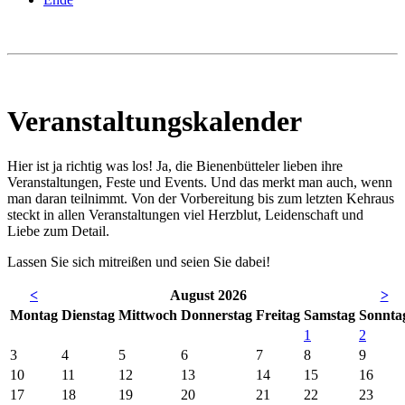
Veranstaltungskalender
Hier ist ja richtig was los! Ja, die Bienenbütteler lieben ihre
Veranstaltungen, Feste und Events. Und das merkt man auch, wenn
man daran teilnimmt. Von der Vorbereitung bis zum letzten Kehraus
steckt in allen Veranstaltungen viel Herzblut, Leidenschaft und
Liebe zum Detail.
Lassen Sie sich mitreißen und seien Sie dabei!
<
August 2026
>
Mo
ntag
Di
enstag
Mi
ttwoch
Do
nnerstag
Fr
eitag
Sa
mstag
So
nnta
1
2
3
4
5
6
7
8
9
10
11
12
13
14
15
16
17
18
19
20
21
22
23