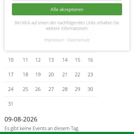
<
August 2026
>
Alle akzeptieren
Mo
ntag
Di
enstag
Mi
ttwoch
Do
nnerstag
Fr
eitag
Sa
mstag
So
nntag
Bei Klick auf einen der nachfolgenden Links erhalten Sie
weitere Informationen:
1
2
Impressum
Datenschutz
3
4
5
6
7
8
9
10
11
12
13
14
15
16
17
18
19
20
21
22
23
24
25
26
27
28
29
30
31
09-08-2026
Es gibt keine Events an diesem Tag.