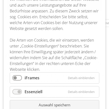
und auch unsere Leistungsangebote auf Ihre
Bedürfnisse anpassen. Zu diesem Zweck setzen wir
sog. Cookies ein. Entscheiden Sie bitte selbst,
Seite 6 von 217
welche Arten von Cookies bei der Nutzung unserer
Anfang
Zurück
3
4
5
6
7
8
9
Vorwärts
End
Website gesetzt werden sollen.
Die Arten von Cookies, die wir einsetzen, werden
unter „Cookie-Einstellungen“ beschrieben. Sie
können Ihre Einwilligung später jederzeit ändern /
Veranstaltungskalender
widerrufen indem Sie auf die Schaltfläche „Cookie-
Hier ist ja richtig was los! Ja, die Bienenbütteler lieben ihre
Einstellungen“ in der rechten unteren Ecke der
Veranstaltungen, Feste und Events. Und das merkt man
Webseite klicken.
auch, wenn man daran teilnimmt. Von der Vorbereitung bis
iFrames
Details einblenden
zum letzten Kehraus steckt in allen Veranstaltungen viel
Herzblut, Leidenschaft und Liebe zum Detail.
Essenziell
Details einblenden
Lassen Sie sich mitreißen und seien Sie dabei!
Auswahl speichern