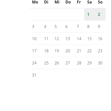
Mo
ntag
Di
enstag
Mi
ttwoch
Do
nnerstag
Fr
eitag
Sa
mstag
So
nnt
1
2
3
4
5
6
7
8
9
10
11
12
13
14
15
16
17
18
19
20
21
22
23
24
25
26
27
28
29
30
31
Gemeinde Bienenbüttel