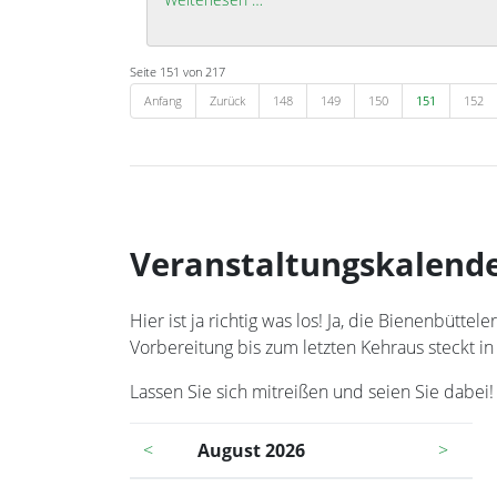
Seite 151 von 217
Anfang
Zurück
148
149
150
151
152
Veranstaltungskalend
Hier ist ja richtig was los! Ja, die Bienenbüt
Vorbereitung bis zum letzten Kehraus steckt in
Lassen Sie sich mitreißen und seien Sie dabei!
<
August 2026
>