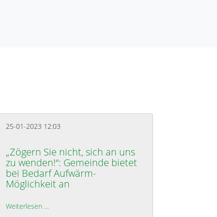
25-01-2023 12:03
„Zögern Sie nicht, sich an uns
zu wenden!“: Gemeinde bietet
bei Bedarf Aufwärm-
Möglichkeit an
äne: Bienenbütteler gründen BI
Weiterlesen …
„Zögern Sie nicht, sich an uns zu wenden!“: Gemeinde 
u des Baugebietes