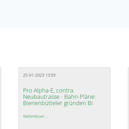
25-01-2023 13:59
Pro Alpha-E, contra
Neubautrasse - Bahn-Pläne:
Bienenbütteler gründen BI
Weiterlesen …
Pro Alpha-E, contra Neubautrasse - Bahn-Pl
„Kuhlfeld“: Bauausschuss berät am 2. Februar 2023 über den Endausba