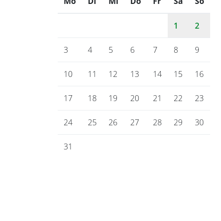
Mo
ntag
Di
enstag
Mi
ttwoch
Do
nnerstag
Fr
eitag
Sa
mstag
So
nnt
1
2
3
4
5
6
7
8
9
10
11
12
13
14
15
16
17
18
19
20
21
22
23
24
25
26
27
28
29
30
31
Gemeinde Bienenbüttel