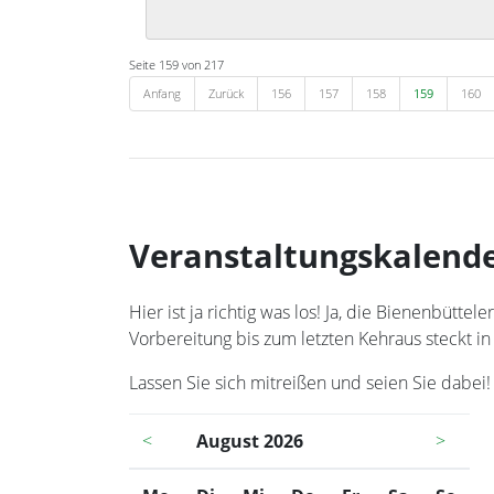
Seite 159 von 217
Anfang
Zurück
156
157
158
159
160
Veranstaltungskalend
Hier ist ja richtig was los! Ja, die Bienenbüt
Vorbereitung bis zum letzten Kehraus steckt in
Lassen Sie sich mitreißen und seien Sie dabei!
<
August 2026
>