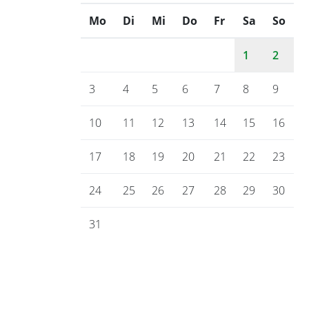
Mo
ntag
Di
enstag
Mi
ttwoch
Do
nnerstag
Fr
eitag
Sa
mstag
So
nnt
1
2
3
4
5
6
7
8
9
10
11
12
13
14
15
16
17
18
19
20
21
22
23
24
25
26
27
28
29
30
31