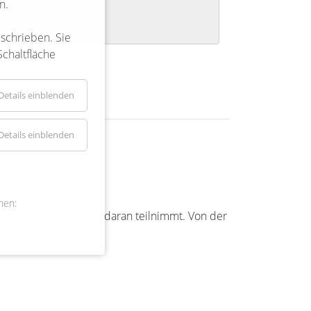
n.
Weiterlesen …
Radfahrer müssen auf der Straße fahren: Landkreis or
eschrieben. Sie
Schaltfläche
Details einblenden
Details einblenden
nen:
rkt man auch, wenn man daran teilnimmt. Von der
 Detail.