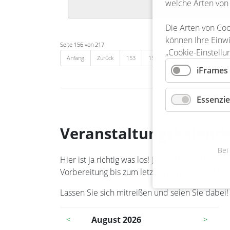
welche Arten von
Die Arten von Coo
können Ihre Einwi
Seite 156 von 217
„Cookie-Einstellu
Anfang
Zurück
153
154
155
156
157
iFrames
Essenzie
Veranstaltungskalend
Bei
Hier ist ja richtig was los! Ja, die Bienenbüt
Vorbereitung bis zum letzten Kehraus steckt in
Lassen Sie sich mitreißen und seien Sie dabei!
<
August 2026
>