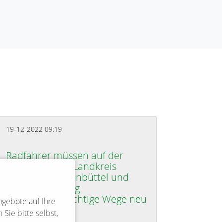
19-12-2022 09:19
Radfahrer müssen auf der
Straße fahren: Landkreis
ordnet in Bienenbüttel und
Wichmannsburg
benutzungspflichtige Wege neu
terdienst
ngebote auf Ihre
an
Sie bitte selbst,