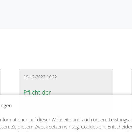
19-12-2022 16:22
Pflicht der
Grundstückseigentümer zum
Winterdienst
lungen
auf der Saisonkarten für das Waldbad hat begonnen
Weiterlesen …
Pflicht der Grundstückseigentümer zum Win
Informationen auf dieser Webseite und auch unsere Leistungsa
sen. Zu diesem Zweck setzen wir sog. Cookies ein. Entscheiden 