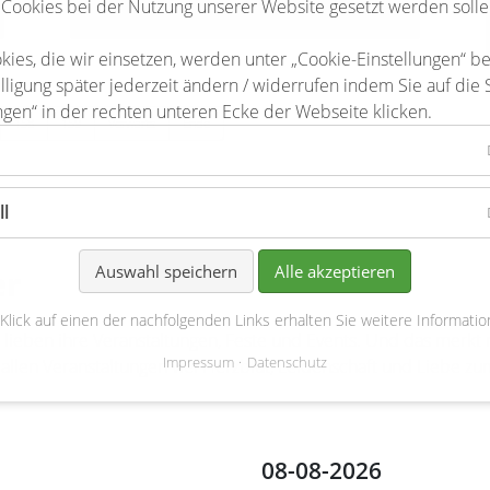
 Cookies bei der Nutzung unserer Website gesetzt werden solle
kies, die wir einsetzen, werden unter „Cookie-Einstellungen“ b
lligung später jederzeit ändern / widerrufen indem Sie auf die 
ngen“ in der rechten unteren Ecke der Webseite klicken.
158
159
Vorwärts
Ende
ll
Auswahl speichern
Alle akzeptieren
er
 Klick auf einen der nachfolgenden Links erhalten Sie weitere Informatio
teler lieben ihre Veranstaltungen, Feste und Events. Und das me
Impressum
Datenschutz
 allen Veranstaltungen viel Herzblut, Leidenschaft und Liebe zum
08-08-2026