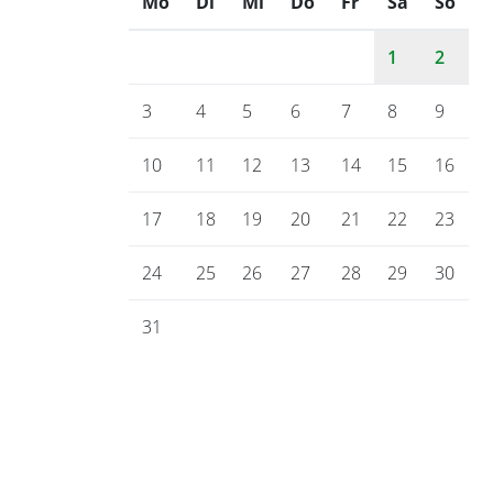
Mo
ntag
Di
enstag
Mi
ttwoch
Do
nnerstag
Fr
eitag
Sa
mstag
So
nnt
1
2
3
4
5
6
7
8
9
10
11
12
13
14
15
16
17
18
19
20
21
22
23
24
25
26
27
28
29
30
31
Gemeinde Bienenbüttel