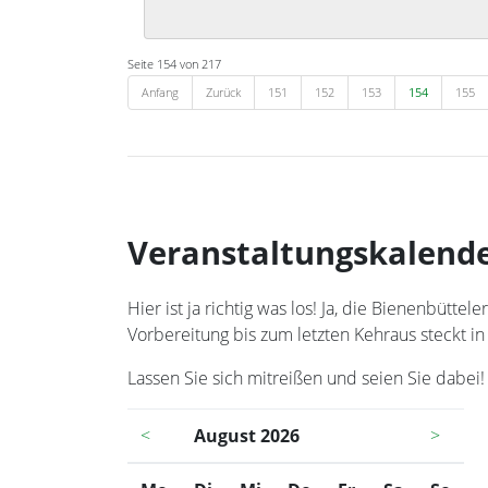
Seite 154 von 217
Anfang
Zurück
151
152
153
154
155
Veranstaltungskalend
Hier ist ja richtig was los! Ja, die Bienenbüt
Vorbereitung bis zum letzten Kehraus steckt in
Lassen Sie sich mitreißen und seien Sie dabei!
<
August 2026
>