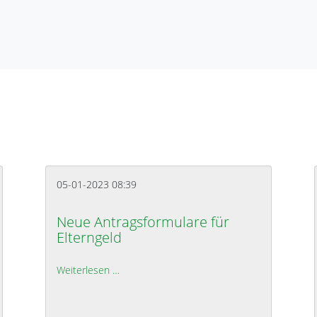
05-01-2023 08:39
Neue Antragsformulare für
Elterngeld
Weiterlesen …
Neue Antragsformulare für Elterngeld
stigung der Parkplätze am Bienenbütteler Feuerwehrhaus ist abgeschlos