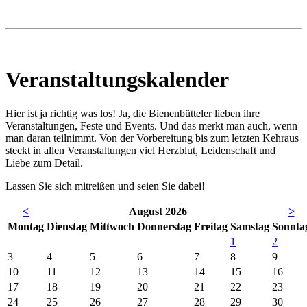
Veranstaltungskalender
Hier ist ja richtig was los! Ja, die Bienenbütteler lieben ihre
Veranstaltungen, Feste und Events. Und das merkt man auch, wenn
man daran teilnimmt. Von der Vorbereitung bis zum letzten Kehraus
steckt in allen Veranstaltungen viel Herzblut, Leidenschaft und
Liebe zum Detail.
Lassen Sie sich mitreißen und seien Sie dabei!
<
August 2026
>
Mo
ntag
Di
enstag
Mi
ttwoch
Do
nnerstag
Fr
eitag
Sa
mstag
So
nnta
1
2
3
4
5
6
7
8
9
10
11
12
13
14
15
16
17
18
19
20
21
22
23
24
25
26
27
28
29
30