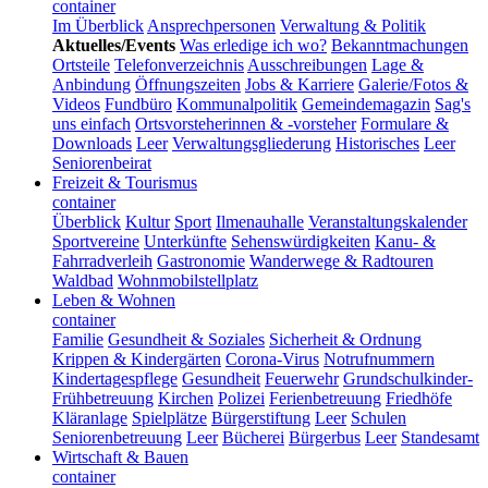
container
Im Überblick
Ansprechpersonen
Verwaltung & Politik
Aktuelles/Events
Was erledige ich wo?
Bekanntmachungen
Ortsteile
Telefonverzeichnis
Ausschreibungen
Lage &
Anbindung
Öffnungszeiten
Jobs & Karriere
Galerie/Fotos &
Videos
Fundbüro
Kommunalpolitik
Gemeindemagazin
Sag's
uns einfach
Ortsvorsteherinnen & -vorsteher
Formulare &
Downloads
Leer
Verwaltungsgliederung
Historisches
Leer
Seniorenbeirat
Freizeit & Tourismus
container
Überblick
Kultur
Sport
Ilmenauhalle
Veranstaltungskalender
Sportvereine
Unterkünfte
Sehenswürdigkeiten
Kanu- &
Fahrradverleih
Gastronomie
Wanderwege & Radtouren
Waldbad
Wohnmobilstellplatz
Leben & Wohnen
container
Familie
Gesundheit & Soziales
Sicherheit & Ordnung
Krippen & Kindergärten
Corona-Virus
Notrufnummern
Kindertagespflege
Gesundheit
Feuerwehr
Grundschulkinder-
Frühbetreuung
Kirchen
Polizei
Ferienbetreuung
Friedhöfe
Kläranlage
Spielplätze
Bürgerstiftung
Leer
Schulen
Seniorenbetreuung
Leer
Bücherei
Bürgerbus
Leer
Standesamt
Wirtschaft & Bauen
container