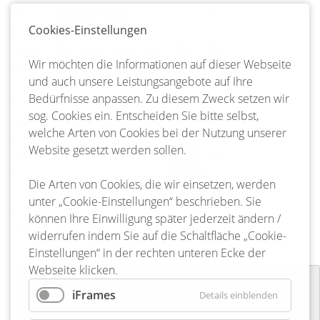
<
Oktober 2025
>
Cookies-Einstellungen
Mo
ntag
Di
enstag
Mi
ttwoch
Do
nnerstag
Fr
eitag
Sa
mstag
So
nntag
Wir möchten die Informationen auf dieser Webseite
und auch unsere Leistungsangebote auf Ihre
1
2
3
4
5
Bedürfnisse anpassen. Zu diesem Zweck setzen wir
sog. Cookies ein. Entscheiden Sie bitte selbst,
6
7
8
9
10
11
12
welche Arten von Cookies bei der Nutzung unserer
Website gesetzt werden sollen.
13
14
15
16
17
18
19
Die Arten von Cookies, die wir einsetzen, werden
20
21
22
23
24
25
26
unter „Cookie-Einstellungen“ beschrieben. Sie
können Ihre Einwilligung später jederzeit ändern /
27
28
29
30
31
widerrufen indem Sie auf die Schaltfläche „Cookie-
Einstellungen“ in der rechten unteren Ecke der
Webseite klicken.
Sicher durch Bienenbüttel
iFrames
Details einblenden
16-09-2025