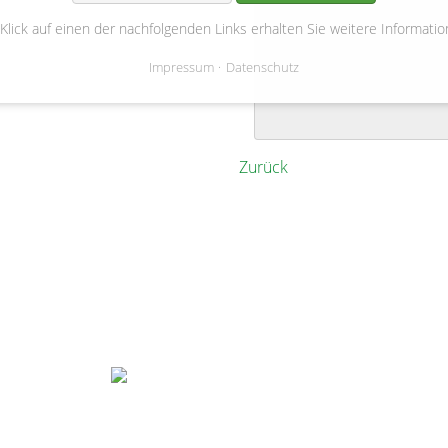
Hohnstorf
(
Bushaltestelle H
 Klick auf einen der nachfolgenden Links erhalten Sie weitere Informatio
Treffen um 10.00 Uhr Bushal
Impressum
Datenschutz
12.00 Uhr ist Grillen auf d
veranstaltet die Bouleabteilu
Zurück
Gemeinde Bienenbüttel