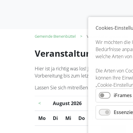
Cookies-Einstel
Gemeinde Bienenbüttel
Veranstaltungskalender
Wir möchten die 
Bedürfnisse anpas
Veranstaltungskalend
welche Arten von
Hier ist ja richtig was los! Ja, die Bienenbüt
Die Arten von Coo
Vorbereitung bis zum letzten Kehraus steckt in
können Ihre Einwi
„Cookie-Einstellu
Lassen Sie sich mitreißen und seien Sie dabei!
iFrames
<
August 2026
>
Essenzie
Mo
ntag
Di
enstag
Mi
ttwoch
Do
nnerstag
Fr
eitag
Sa
mstag
So
nnt
1
2