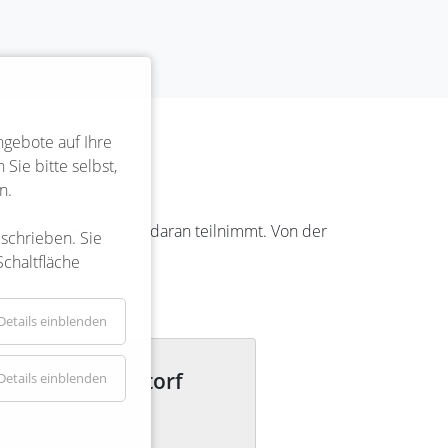
ngebote auf Ihre
Sie bitte selbst,
n.
rkt man auch, wenn man daran teilnimmt. Von der
eschrieben. Sie
 Detail.
Schaltfläche
Details einblenden
 des SV Hohnstorf
Details einblenden