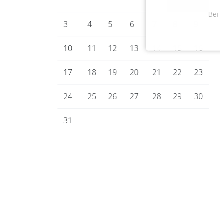
Bei
3
4
5
6
7
8
9
10
11
12
13
14
15
16
17
18
19
20
21
22
23
24
25
26
27
28
29
30
31
Gemeinde Bienenbüttel
Marktplatz 1
29553 Bienenbüttel