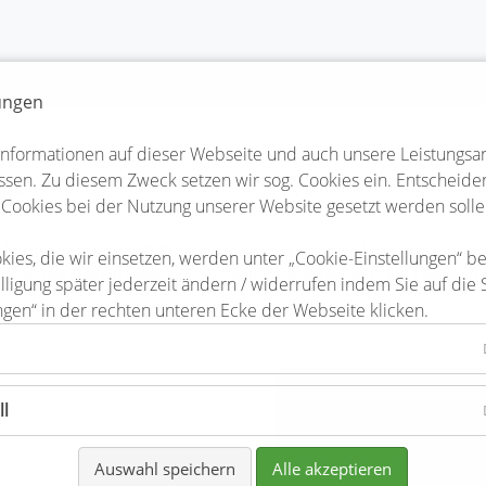
lungen
Informationen auf dieser Webseite und auch unsere Leistungsa
sen. Zu diesem Zweck setzen wir sog. Cookies ein. Entscheiden 
er
 Cookies bei der Nutzung unserer Website gesetzt werden solle
teler lieben ihre Veranstaltungen, Feste und Events. Und das me
kies, die wir einsetzen, werden unter „Cookie-Einstellungen“ b
 allen Veranstaltungen viel Herzblut, Leidenschaft und Liebe zum
lligung später jederzeit ändern / widerrufen indem Sie auf die 
ngen“ in der rechten unteren Ecke der Webseite klicken.
Pfingstwanderung
ll
ag
09-06-2025 10:00
Auswahl speichern
Alle akzeptieren