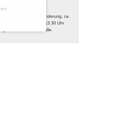
ohnstorf
)
nen:
testelle im Dorf zur Wanderung, ca.
em Sportplatz und ab ca. 13.30 Uhr
ng ein Bouleturnier für alle.
Öffnungszeiten
Kontakt
Impressum