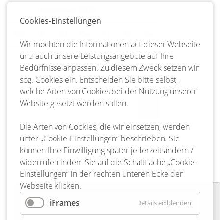
<
Dezember 2025
>
Cookies-Einstellungen
Mo
ntag
Di
enstag
Mi
ttwoch
Do
nnerstag
Fr
eitag
Sa
mstag
So
nntag
Wir möchten die Informationen auf dieser Webseite
und auch unsere Leistungsangebote auf Ihre
1
2
3
4
5
6
7
Bedürfnisse anpassen. Zu diesem Zweck setzen wir
sog. Cookies ein. Entscheiden Sie bitte selbst,
8
9
10
11
12
13
14
welche Arten von Cookies bei der Nutzung unserer
Website gesetzt werden sollen.
15
16
17
18
19
20
21
Die Arten von Cookies, die wir einsetzen, werden
22
23
24
25
26
27
28
unter „Cookie-Einstellungen“ beschrieben. Sie
können Ihre Einwilligung später jederzeit ändern /
29
30
31
widerrufen indem Sie auf die Schaltfläche „Cookie-
Einstellungen“ in der rechten unteren Ecke der
Webseite klicken.
Laternenumzug Freiwillige Feuerwehr
iFrames
Details einblenden
Hohenbostel