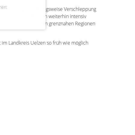
nen:
 Einschleppung beziehungsweise Verschleppung
 nächsten zwei Wochen weiterhin intensiv
kreis Uelzen und in den grenznahen Regionen
cht im Landkreis Uelzen so früh wie möglich
Öffnungszeiten
Kontakt
Impressum