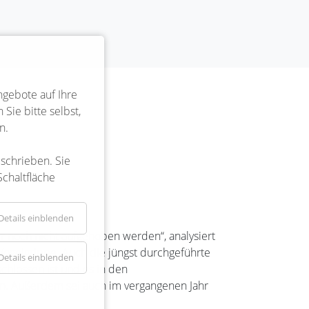
ngebote auf Ihre
Sie bitte selbst,
n.
eschrieben. Sie
Schaltfläche
Details einblenden
der noch nicht aufgehoben werden“, analysiert
 Vogelgrippe. Auch die jüngst durchgeführte
Details einblenden
chlossen ist und es in den
en. Außerdem sei auch im vergangenen Jahr