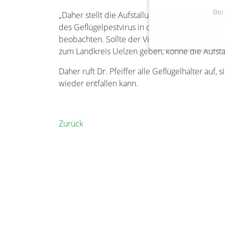
Bei
„Daher stellt die Aufstallung aus epidemiolo
des Geflügelpestvirus in die Geflügelbestände
beobachten. Sollte der Vogelzug bis dahin abg
zum Landkreis Uelzen geben, könne die Aufst
Daher ruft Dr. Pfeiffer alle Geflügelhalter auf,
wieder entfallen kann.
Zurück
Gemeinde Bienenbüttel
Marktplatz 1
29553 Bienenbüttel
Tel.: 05823 9800-0