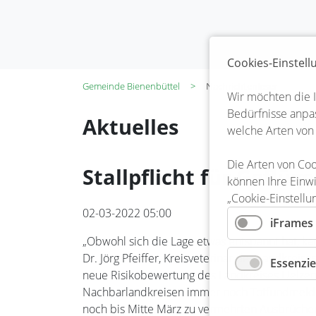
Cookies-Einstel
Gemeinde Bienenbüttel
Nachrichtenleser
Wir möchten die 
Bedürfnisse anpas
Aktuelles
welche Arten von
Die Arten von Coo
Stallpflicht für Geflüg
können Ihre Einwi
„Cookie-Einstellu
02-03-2022 05:00
iFrames
„Obwohl sich die Lage etwas entspannt hat, kan
Dr. Jörg Pfeiffer, Kreisveterinär des Landkre
Essenzie
neue Risikobewertung des Landkreises Uelzen 
Nachbarlandkreisen immer noch Totfundmeldung
noch bis Mitte März zu vermehrten Ausbrüch