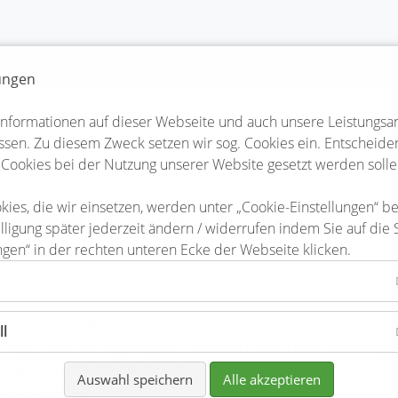
lungen
Informationen auf dieser Webseite und auch unsere Leistungsa
sen. Zu diesem Zweck setzen wir sog. Cookies ein. Entscheiden 
 Cookies bei der Nutzung unserer Website gesetzt werden solle
kies, die wir einsetzen, werden unter „Cookie-Einstellungen“ b
el bleibt zunächst bestehen
lligung später jederzeit ändern / widerrufen indem Sie auf die 
ngen“ in der rechten unteren Ecke der Webseite klicken.
n die Stallpflicht für Geflügel im Landkreis Uelzen derzeit lei
ises Uelzen, die aktuelle Gefahrenlage im Zusammenhang mit der
ll
zeige, dass der Vogelzug im Landkreis Uelzen noch nicht abges
en gibt, die positiv auf das Geflügelpestvirus getestet wurd
Auswahl speichern
Alle akzeptieren
en gekommen.