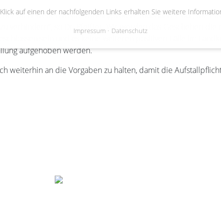
 Klick auf einen der nachfolgenden Links erhalten Sie weitere Informatio
gischer Sicht weiterhin die wirkungsvollste Maßnahme dar, die
 zu verhindern“, so Dr. Pfeiffer. Wir werden das Geschehen die
Impressum
Datenschutz
eschlossen sein und es keine weiteren positiven Fälle im Land
allung aufgehoben werden.
 sich weiterhin an die Vorgaben zu halten, damit die Aufstallpfli
Gemeinde Bienenbüttel