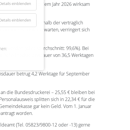
Details einblenden
lanung und sollen ab dem Jahr 2026 wirksam
Details einblenden
 aber weiterhin oberhalb der vertraglich
 auf ihre Produktion warten, verringert sich
nt werden (Jahresdurchschnitt: 99,6%). Bei
nen:
ttliche Produktionsdauer von 36,5 Werktagen
onsdauer betrug 4,2 Werktage für September
€ an die Bundesdruckerei – 25,55 € bleiben bei
rsonalausweis splitten sich in 22,34 € für die
 Gemeindekasse gar kein Geld. Vom 1. Januar
antragt worden.
deamt (Tel. 05823/9800-12 oder -13) gerne