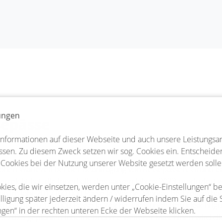
lungen
sepässe
Informationen auf dieser Webseite und auch unsere Leistungsa
sen. Zu diesem Zweck setzen wir sog. Cookies ein. Entscheiden 
 Cookies bei der Nutzung unserer Website gesetzt werden solle
hen Wartezeit bei der Beantragung von Reisepässen. Grund ist
erreicht hat, die innerhalb des ganzen Jahres 2023 produziert
kies, die wir einsetzen, werden unter „Cookie-Einstellungen“ b
on im Jahr 2017 (60.000 Pässe je Woche, Montag bis Freitag) h
lligung später jederzeit ändern / widerrufen indem Sie auf die 
ktuell bis zu 140.000 Pässe je Woche. Dies unter Berücksichtigu
ngen“ in der rechten unteren Ecke der Webseite klicken.
es 2025 geplanten Inbetriebnahme weiterer Maschinen wird die