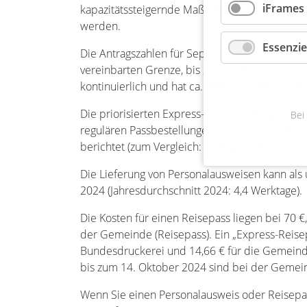
iFrames
kapazitätssteigernde Maßnahmen für eine Fert
werden.
Essenzie
Die Antragszahlen für September erreichten de
vereinbarten Grenze, bis zu der die vereinbart
kontinuierlich und hat ca. 60% einer Monats-P
Die priorisierten Express-Passbestellungen ko
Bei
regulären Passbestellungen wird von der Bun
berichtet (zum Vergleich: im August 2024 ware
Die Lieferung von Personalausweisen kann als
2024 (Jahresdurchschnitt 2024: 4,4 Werktage).
Die Kosten für einen Reisepass liegen bei 70 €
der Gemeinde (Reisepass). Ein „Express-Reisepa
Bundesdruckerei und 14,66 € für die Gemeinde
bis zum 14. Oktober 2024 sind bei der Gemei
Wenn Sie einen Personalausweis oder Reisepa