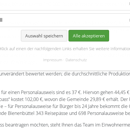
igung bis zu maximal 180.000 Pässe je Woche sind bereits in P
ll
n bislang niedrigsten monatlichen Wert des Jahres 2024, liegen
en Lieferzeiten gelten. Der Rückstau von Reisepass-Anträgen, die
Auswahl speichern
Alle akzeptieren
roduktionsmenge erreicht.
nnten im September 2024 mit einer Liefertreue von 99,8% bedie
 Klick auf einen der nachfolgenden Links erhalten Sie weitere Informatio
desdruckerei GmbH mit Stand September 2024 eine durchschni
Impressum
Datenschutz
n es 39 Werktage).
 unverändert bewertet werden; die durchschnittliche Produkti
, für einen Personalausweis sind es 37 €. Hiervon gehen 44,45 
ss“ kostet 102,00 €, wovon die Gemeinde 29,89 € erhält. Der Pe
 – für Personalausweise für Bürger bis 24 Jahre bekommt die
nde Bienenbüttel 343 Reisepässe und 698 Personalausweise be
ss beantragen möchten, steht Ihnen das Team im Einwohnermel