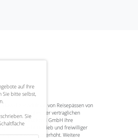
ngebote auf Ihre
Sie bitte selbst,
n.
, dass die Produktion von Reisepässen von
 wurden. Gegenüber der vertraglichen
eschrieben. Sie
at die Bundesdruckerei GmbH ihre
Schaltfläche
ng von 3-Schicht-Betrieb und freiwilliger
 Kapazität nochmals erhöht. Weitere