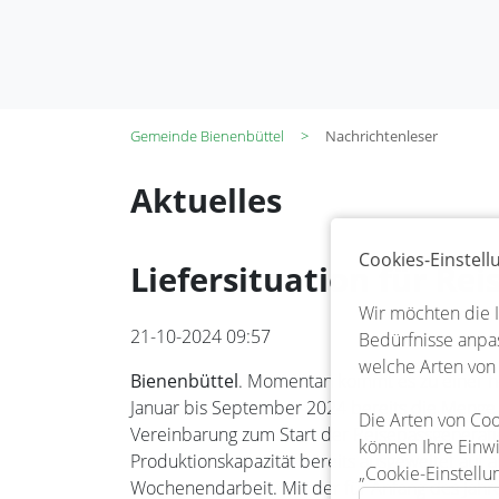
Gemeinde Bienenbüttel
Nachrichtenleser
Aktuelles
Cookies-Einstel
Liefersituation für Rei
Wir möchten die 
21-10-2024 09:57
Bedürfnisse anpas
welche Arten von
Bienenbüttel
. Momentan kommt es zu einer ho
Januar bis September 2024 bereits die Menge 
Die Arten von Coo
Vereinbarung zum Start der Reisepassgenerati
können Ihre Einwi
Produktionskapazität bereits ausgeweitet auf a
„Cookie-Einstellu
Wochenendarbeit. Mit der für Anfang des Jahr