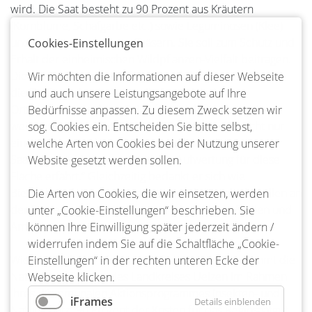
wird. Die Saat besteht zu 90 Prozent aus Kräutern
(Kornblume, Schafgarbe etc.) sowie Leguminosen (Klee)
und zu zehn Prozent aus Gräsern. Sie soll zum Schutz und
Cookies-Einstellungen
Erhalt der einheimischen Wildpflanzen-Vielfalt beitragen.
Die Bewässerung und Pflege der Blühfläche übernimmt
Wir möchten die Informationen auf dieser Webseite
die Dorfgemeinschaft. Für die freut sich deren
und auch unsere Leistungsangebote auf Ihre
Ortsvorsteher Andreas Feige freut sich für über „ein
Bedürfnisse anpassen. Zu diesem Zweck setzen wir
weiteres ,grünes Fleckchen‘ in Grünhagen, das nicht nur
sog. Cookies ein. Entscheiden Sie bitte selbst,
eine Obstwiese darstellt, sondern durch die gute
welche Arten von Cookies bei der Nutzung unserer
Saatenauswahl eine noch höhere Aufwertung für diese
Website gesetzt werden sollen.
Fläche erfährt.“ Gleichzeitig bedankt er sich wie
Bienenbüttels Bürgermeister Dr. Merlin Franke bei allen an
Die Arten von Cookies, die wir einsetzen, werden
der Förderung und Unterstützung beteiligten Stellen und
unter „Cookie-Einstellungen“ beschrieben. Sie
Ämtern.
können Ihre Einwilligung später jederzeit ändern /
widerrufen indem Sie auf die Schaltfläche „Cookie-
Wie bereits beim Obstbaum-Pflanzprojekt übernimmt die
Einstellungen“ in der rechten unteren Ecke der
NaturschutzStiftung des Landkreises Uelzen im Rahmen
Webseite klicken.
ihres „Kommunalen Aktionsprogrammes Insekten- und
iFrames
Details einblenden
Naturschutz“ 90 Prozent der Kosten für das Regiosaatgut,