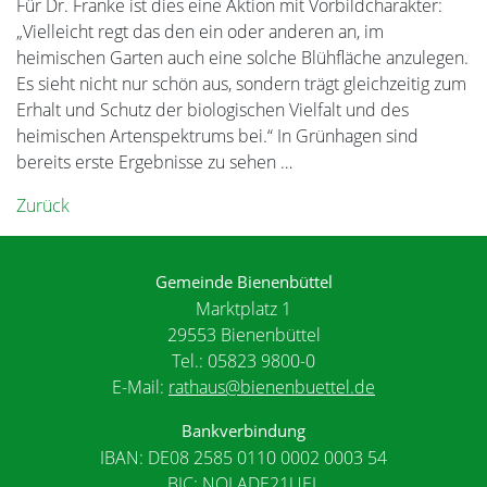
Für Dr. Franke ist dies eine Aktion mit Vorbildcharakter:
„Vielleicht regt das den ein oder anderen an, im
heimischen Garten auch eine solche Blühfläche anzulegen.
Es sieht nicht nur schön aus, sondern trägt gleichzeitig zum
Erhalt und Schutz der biologischen Vielfalt und des
heimischen Artenspektrums bei.“ In Grünhagen sind
bereits erste Ergebnisse zu sehen …
Zurück
Gemeinde Bienenbüttel
Marktplatz 1
29553 Bienenbüttel
Tel.: 05823 9800-0
E-Mail:
rathaus@bienenbuettel.de
Bankverbindung
IBAN: DE08 2585 0110 0002 0003 54
BIC: NOLADE21UEL