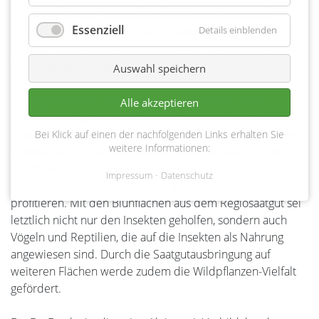
die übrigen zehn Prozent trägt die Einheitsgemeinde
Essenziell
Details einblenden
Bienenbüttel. Sechs Kilogramm Saatgut hat Arne Viebrock
von der Gemeindeverwaltung bestellt. Damit können etwa
1.500 Quadratmeter Blühfläche gesät werden.
Auswahl speichern
„Viele gefährdete Insekten sind auf die Blüten von
Alle akzeptieren
Wildpflanzen angewiesen“, erklärt Stephan Fritsch,
Geschäftsführer der NaturschutzStifung Landkreis Uelzen.
Bei Klick auf einen der nachfolgenden Links erhalten Sie
weitere Informationen:
Wildbienen und andere Insekten könnten häufig nicht von
den Blüten der Kulturpflanzen, aus denen
Impressum
Datenschutz
landwirtschaftliche Blühflächen in der Regel bestehen,
profitieren. Mit den Blühflächen aus dem Regiosaatgut sei
letztlich nicht nur den Insekten geholfen, sondern auch
Vögeln und Reptilien, die auf die Insekten als Nahrung
angewiesen sind. Durch die Saatgutausbringung auf
weiteren Flächen werde zudem die Wildpflanzen-Vielfalt
gefördert.