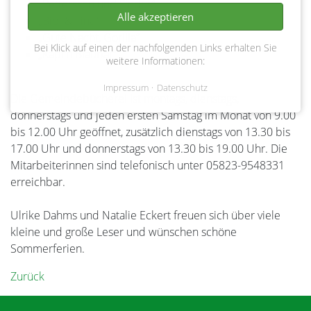
„Pettersson und Findus“
Alle akzeptieren
„Bibi & Tina“
„Gute Nacht, Gorilla“
Bei Klick auf einen der nachfolgenden Links erhalten Sie
„Käpt’n Blaubär“
weitere Informationen:
Impressum
Datenschutz
Die Gemeindebücherei ist montags, dienstags,
donnerstags und jeden ersten Samstag im Monat von 9.00
bis 12.00 Uhr geöffnet, zusätzlich dienstags von 13.30 bis
17.00 Uhr und donnerstags von 13.30 bis 19.00 Uhr. Die
Mitarbeiterinnen sind telefonisch unter 05823-9548331
erreichbar.
Ulrike Dahms und Natalie Eckert freuen sich über viele
kleine und große Leser und wünschen schöne
Sommerferien.
Zurück