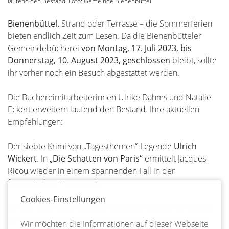
laufend den Bestand. Foto: Gemeinde Bienenbüttel
Bienenbüttel.
Strand oder Terrasse – die Sommerferien
bieten endlich Zeit zum Lesen. Da die Bienenbütteler
Gemeindebücherei
von Montag, 17. Juli 2023, bis
Donnerstag, 10. August 2023, geschlossen
bleibt, sollte
ihr vorher noch ein Besuch abgestattet werden.
Die Büchereimitarbeiterinnen Ulrike Dahms und Natalie
Eckert erweitern laufend den Bestand. Ihre aktuellen
Empfehlungen:
Der siebte Krimi von „Tagesthemen“-Legende
Ulrich
Wickert
. In
„Die Schatten von Paris“
ermittelt Jacques
Ricou wieder in einem spannenden Fall in der
französischen Hauptstadt.
Cookies-Einstellungen
„Unser Weg nach morgen“
von
Jana Voosen
verbindet
auf fesselnde Weise die Geschichte zweier Frauen und
Wir möchten die Informationen auf dieser Webseite