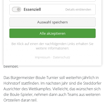
spielen. „Alle Teilnehmer hatten einen tollen Tag und wenn
Essenziell
Details einblenden
auf dem Feld gelacht und auch mal geflucht wird, ist es ein
Zeichen dafür, dass die Sportlerinnen und Sportler mit
Herzblut dabei sind“, resümierte die Stellvertreterin des
Auswahl speichern
Bürgermeisters.
Alle akzeptieren
Die Siegerehrung übernahmen schließlich Harald Winter,
zweiter Vorsitzender des SV Hohnstorf, und Kathrin
Bei Klick auf einen der nachfolgenden Links erhalten Sie
weitere Informationen:
Ellenberg als Stellvertreterin des Bürgermeisters, die den
Boule-Spielern Medaillen überreichte. Damit war zwar der
Impressum
Datenschutz
Wettkampf, der gesellige Abend aber noch lange nicht
beendet.
Das Bürgermeister-Boule-Turnier soll weiterhin jährlich in
Hohnstorf stattfinden. Im nächsten Jahr sind die Steddorfer
Ausrichter des Wettkampfes. Vielleicht, das wünschen sich
die Boule-Spieler, nehmen dann auch Teams aus weiteren
Ortsteilen daran teil.