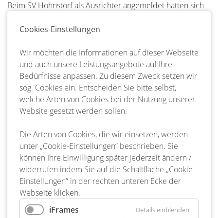
Beim SV Hohnstorf als Ausrichter angemeldet hatten sich
insgesamt 19 Teams vom TSV Bienenbüttel, der
Dorfgemeinschaft Steddorf, der SuN Rieste und dem SV
Cookies-Einstellungen
Hohnstorf selbst. Den zweiten Platz sicherten sich Jan-
Peter Thiele und Martin Dittrich von der Dorfgemeinschaft
Wir möchten die Informationen auf dieser Webseite
Steddorf. Auf Platz 3 schafften es Jochem Clemens und
und auch unsere Leistungsangebote auf Ihre
Stefan Saucke vom SV Hohnstorf.
Bedürfnisse anpassen. Zu diesem Zweck setzen wir
sog. Cookies ein. Entscheiden Sie bitte selbst,
Die einzelnen Spielpaarungen wurden von Jörg Beecken
welche Arten von Cookies bei der Nutzung unserer
ausgelost. Geboulet wurde dann in fünf Durchgängen, bis
Website gesetzt werden sollen.
am Ende das Siegerteam feststand. Zwischendurch wurde
gegrillt und anschließend Kaffee und Kuchen gereicht. Zu
Die Arten von Cookies, die wir einsetzen, werden
essen gab es reichlich – allein sechs Torten und zwei
unter „Cookie-Einstellungen“ beschrieben. Sie
Blechkuchen hatten Frauen aus Hohnstorf
können Ihre Einwilligung später jederzeit ändern /
beziehungsweise Spielerfrauen für das leibliche Wohl
widerrufen indem Sie auf die Schaltfläche „Cookie-
gebacken. Nachdem sich alle gestärkt hatten, wurden die
Einstellungen“ in der rechten unteren Ecke der
letzten beiden Durchgänge gespielt. Auch der leichte
Webseite klicken.
Regen, der zwischendurch einsetzte, konnte die Spieler
iFrames
Details einblenden
nicht davon abbringen, das spannende Spiel zu Ende zu