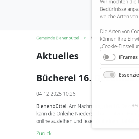
Wir möchten die 
Bedürfnisse anpas
welche Arten von
Die Arten von Coo
Gemeinde Bienenbüttel
Nachrichtenleser
können Ihre Einwi
„Cookie-Einstellu
Aktuelles
iFrames
Essenzie
Bücherei 16. Dezember
04-12-2025 10:26
Bei
Bienenbüttel.
Am Nachmittag des 16. Dezember
kann die Onleihe Niedersachsen nutzen. Hier 
online ausleihen und lesen (auf einem Tablet
Zurück