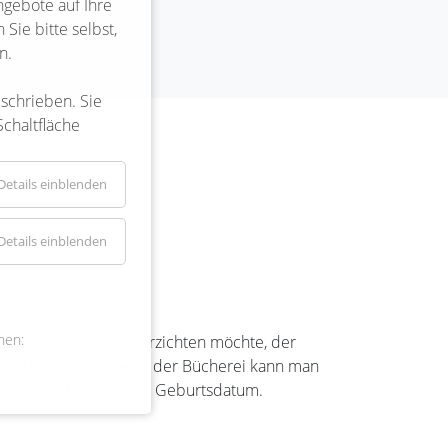
ngebote auf Ihre
Sie bitte selbst,
n.
eschrieben. Sie
Schaltfläche
Details einblenden
n
Details einblenden
nen:
spannende Lektüre verzichten möchte, der
. Mit dem Leseausweis der Bücherei kann man
snummer und das eigene Geburtsdatum.