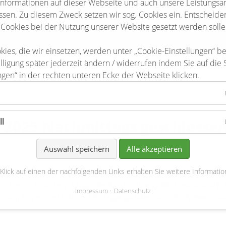
Informationen auf dieser Webseite und auch unsere Leistungsa
sen. Zu diesem Zweck setzen wir sog. Cookies ein. Entscheiden 
 Cookies bei der Nutzung unserer Website gesetzt werden solle
kies, die wir einsetzen, werden unter „Cookie-Einstellungen“ b
lligung später jederzeit ändern / widerrufen indem Sie auf die 
ngen“ in der rechten unteren Ecke der Webseite klicken.
ll
 2025 Nachmittags geschlosse
Auswahl speichern
Alle akzeptieren
 Klick auf einen der nachfolgenden Links erhalten Sie weitere Informatio
s 2025 bleibt die Bücherei geschlossen. Wer aber nicht auf 
gibt es 24 Stunden, 7 Tage die Woche eine große Leseauswahl
Impressum
Datenschutz
, Smartphone oder tolino). Die Zugangsdaten sind die Auswei