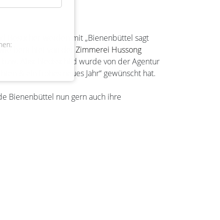
nd Besucher werden mit „Bienenbüttel sagt
nen:
wie berichtet von der Zimmerei Hussong
- bzw. Abschiedsschild wurde von der Agentur
ten & ein frohes neues Jahr“ gewünscht hat.
e Bienenbüttel nun gern auch ihre