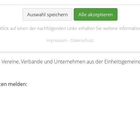
r und Besucher mit "Bienenbüttel sagt Moin" begrüßt. Foto: Gemeinde Bienenbüttel
Auswahl speichern
Alle akzeptieren
rtseingängen des Kernortes Bienenbüttel sind fertig. Bürger u
 Klick auf einen der nachfolgenden Links erhalten Sie weitere Informatio
ttel sagt Tschüss“ verabschiedet.
Die Einheitsgemeinde hatte 
s
Holz anfertigen lassen. Das beidseitig bedruckte Willkommens
Impressum
Datenschutz
ber, mit dem die Einheitsgemeinde zuletzt „Gesegnete Weihnach
en Vereine, Verbände und Unternehmen aus der Einheitsgemeind
aten melden: