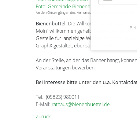
An den Ortseingängen des Kernortes Bienenbüttel werden die Bürge
Bienenbüttel.
Die Willkommenstafeln an den O
Bei
Moin“ willkommen geheißen bzw. mit „Bienenbü
Gestelle für langlebige Willkommenstafeln au
GraphX gestaltet, ebenso wie das Banner darü
An der Stelle, an der das Banner hängt, könn
Veranstaltungen bewerben.
Bei Interesse bitte unter den u.a. Kontaktd
Tel.: (05823) 980011
E-Mail:
rathaus@bienenbuettel.de
Zurück