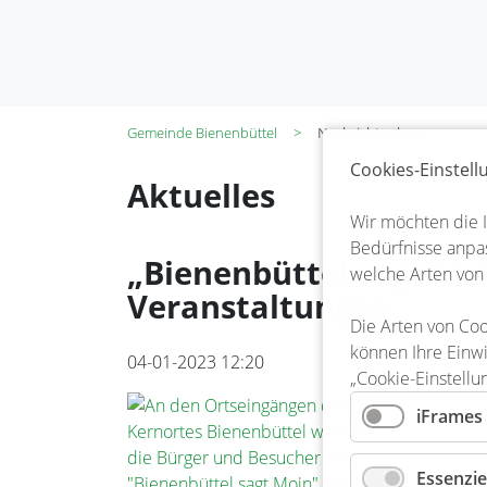
Gemeinde Bienenbüttel
Nachrichtenleser
Cookies-Einstel
Aktuelles
Wir möchten die 
Bedürfnisse anpas
„Bienenbüttel sagt Mo
welche Arten von
Veranstaltungen
Die Arten von Coo
können Ihre Einwi
04-01-2023 12:20
„Cookie-Einstellu
iFrames
Essenzie