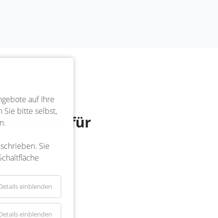
ngebote auf Ihre
Sie bitte selbst,
rbefläche für
n.
eschrieben. Sie
Schaltfläche
Details einblenden
Details einblenden