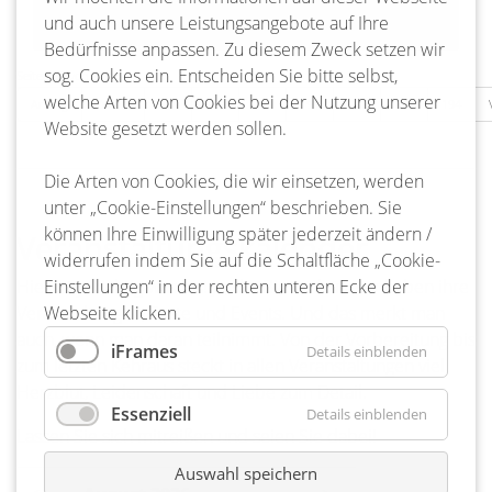
und auch unsere Leistungsangebote auf Ihre
Bedürfnisse anpassen. Zu diesem Zweck setzen wir
sog. Cookies ein. Entscheiden Sie bitte selbst,
Seite 191 von 217
welche Arten von Cookies bei der Nutzung unserer
Anfang
Zurück
188
189
190
191
192
193
194
Website gesetzt werden sollen.
Die Arten von Cookies, die wir einsetzen, werden
unter „Cookie-Einstellungen“ beschrieben. Sie
können Ihre Einwilligung später jederzeit ändern /
Veranstaltungskalender
widerrufen indem Sie auf die Schaltfläche „Cookie-
Hier ist ja richtig was los! Ja, die Bienenbütteler lieben ihre
Einstellungen“ in der rechten unteren Ecke der
Veranstaltungen, Feste und Events. Und das merkt man
Webseite klicken.
auch, wenn man daran teilnimmt. Von der Vorbereitung bis
iFrames
Details einblenden
zum letzten Kehraus steckt in allen Veranstaltungen viel
Herzblut, Leidenschaft und Liebe zum Detail.
Essenziell
Details einblenden
Lassen Sie sich mitreißen und seien Sie dabei!
Auswahl speichern