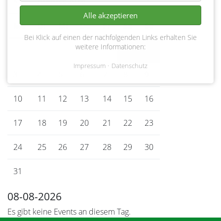
<
August 2026
>
Alle akzeptieren
Mo
ntag
Di
enstag
Mi
ttwoch
Do
nnerstag
Fr
eitag
Sa
mstag
So
nntag
Bei Klick auf einen der nachfolgenden Links erhalten Sie
weitere Informationen:
1
2
Impressum
Datenschutz
3
4
5
6
7
8
9
10
11
12
13
14
15
16
17
18
19
20
21
22
23
24
25
26
27
28
29
30
31
08-08-2026
Es gibt keine Events an diesem Tag.