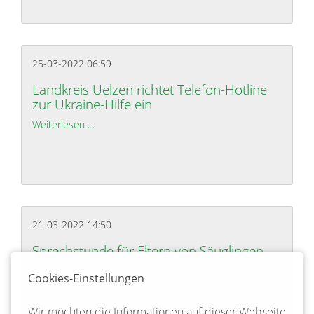
25-03-2022 06:59
Landkreis Uelzen richtet Telefon-Hotline
zur Ukraine-Hilfe ein
Weiterlesen …
Landkreis Uelzen richtet Telefon-Hotline zur Ukrai
21-03-2022 14:50
Sprechstunde für Eltern von Säuglingen
und Kindern am 30. März 2022
Cookies-Einstellungen
Weiterlesen …
Sprechstunde für Eltern von Säuglingen und Kind
Wir möchten die Informationen auf dieser Webseite