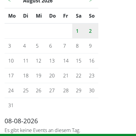
<
August 2026
>
Mo
ntag
Di
enstag
Mi
ttwoch
Do
nnerstag
Fr
eitag
Sa
mstag
So
nntag
1
2
3
4
5
6
7
8
9
10
11
12
13
14
15
16
17
18
19
20
21
22
23
24
25
26
27
28
29
30
31
08-08-2026
Es gibt keine Events an diesem Tag.