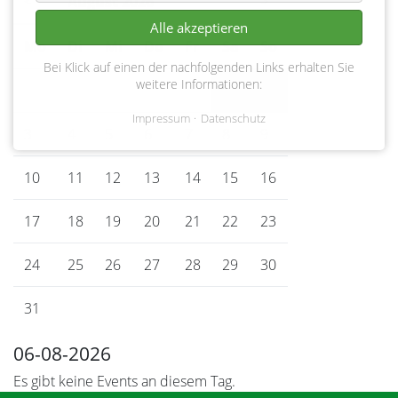
<
August 2026
>
Alle akzeptieren
Mo
ntag
Di
enstag
Mi
ttwoch
Do
nnerstag
Fr
eitag
Sa
mstag
So
nntag
Bei Klick auf einen der nachfolgenden Links erhalten Sie
weitere Informationen:
1
2
Impressum
Datenschutz
3
4
5
6
7
8
9
10
11
12
13
14
15
16
17
18
19
20
21
22
23
24
25
26
27
28
29
30
31
06-08-2026
Es gibt keine Events an diesem Tag.