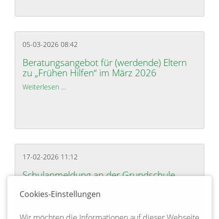
05-03-2026 08:42
Beratungsangebot für (werdende) Eltern
zu „Frühen Hilfen“ im März 2026
Weiterlesen …
Beratungsangebot für (werdende) Eltern zu „Frühe
17-02-2026 11:12
Schulanmeldung an der Grundschule
Bienenbüttel für das Schuljahr 2027/28
Cookies-Einstellungen
Weiterlesen …
Schulanmeldung an der Grundschule Bienenbüttel 
Wir möchten die Informationen auf dieser Webseite