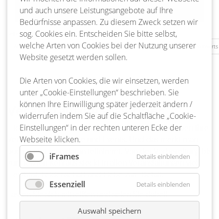
und auch unsere Leistungsangebote auf Ihre
Bedürfnisse anpassen. Zu diesem Zweck setzen wir
sog. Cookies ein. Entscheiden Sie bitte selbst,
Seite 13 von 217
welche Arten von Cookies bei der Nutzung unserer
Anfang
Zurück
10
11
12
13
14
15
16
Vorwärts
Website gesetzt werden sollen.
Die Arten von Cookies, die wir einsetzen, werden
unter „Cookie-Einstellungen“ beschrieben. Sie
können Ihre Einwilligung später jederzeit ändern /
Veranstaltungskalender
widerrufen indem Sie auf die Schaltfläche „Cookie-
Hier ist ja richtig was los! Ja, die Bienenbütteler lieben ihre
Einstellungen“ in der rechten unteren Ecke der
Veranstaltungen, Feste und Events. Und das merkt man
Webseite klicken.
auch, wenn man daran teilnimmt. Von der Vorbereitung bis
iFrames
Details einblenden
zum letzten Kehraus steckt in allen Veranstaltungen viel
Herzblut, Leidenschaft und Liebe zum Detail.
Essenziell
Details einblenden
Lassen Sie sich mitreißen und seien Sie dabei!
Auswahl speichern