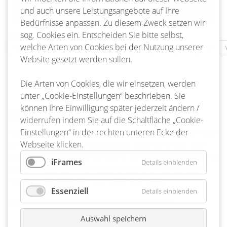
und auch unsere Leistungsangebote auf Ihre
Bedürfnisse anpassen. Zu diesem Zweck setzen wir
sog. Cookies ein. Entscheiden Sie bitte selbst,
Seite 159 von 217
welche Arten von Cookies bei der Nutzung unserer
Anfang
Zurück
156
157
158
159
160
161
162
Website gesetzt werden sollen.
Die Arten von Cookies, die wir einsetzen, werden
unter „Cookie-Einstellungen“ beschrieben. Sie
können Ihre Einwilligung später jederzeit ändern /
Veranstaltungskalender
widerrufen indem Sie auf die Schaltfläche „Cookie-
Hier ist ja richtig was los! Ja, die Bienenbütteler lieben ihre
Einstellungen“ in der rechten unteren Ecke der
Veranstaltungen, Feste und Events. Und das merkt man
Webseite klicken.
auch, wenn man daran teilnimmt. Von der Vorbereitung bis
iFrames
Details einblenden
zum letzten Kehraus steckt in allen Veranstaltungen viel
Herzblut, Leidenschaft und Liebe zum Detail.
Essenziell
Details einblenden
Lassen Sie sich mitreißen und seien Sie dabei!
Auswahl speichern