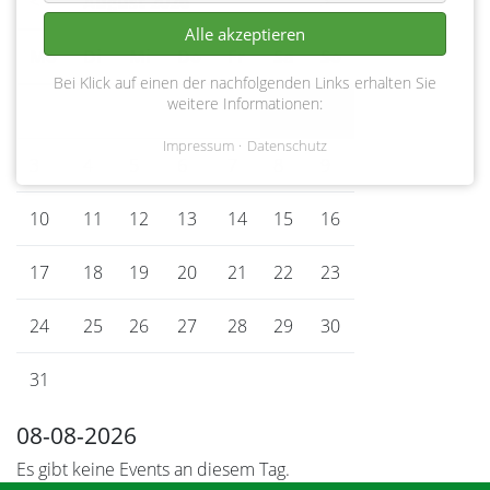
<
August 2026
>
Alle akzeptieren
Mo
ntag
Di
enstag
Mi
ttwoch
Do
nnerstag
Fr
eitag
Sa
mstag
So
nntag
Bei Klick auf einen der nachfolgenden Links erhalten Sie
weitere Informationen:
1
2
Impressum
Datenschutz
3
4
5
6
7
8
9
10
11
12
13
14
15
16
17
18
19
20
21
22
23
24
25
26
27
28
29
30
31
08-08-2026
Es gibt keine Events an diesem Tag.