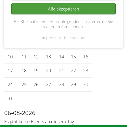
<
August 2026
>
Alle akzeptieren
Mo
ntag
Di
enstag
Mi
ttwoch
Do
nnerstag
Fr
eitag
Sa
mstag
So
nntag
Bei Klick auf einen der nachfolgenden Links erhalten Sie
weitere Informationen:
1
2
Impressum
Datenschutz
3
4
5
6
7
8
9
10
11
12
13
14
15
16
17
18
19
20
21
22
23
24
25
26
27
28
29
30
31
06-08-2026
Es gibt keine Events an diesem Tag.