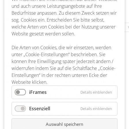
und auch unsere Leistungsangebote auf Ihre
Bedürfnisse anpassen. Zu diesem Zweck setzen wir
sog. Cookies ein. Entscheiden Sie bitte selbst,
Seite 211 von 217
welche Arten von Cookies bei der Nutzung unserer
Anfang
Zurück
208
209
210
211
212
213
214
Website gesetzt werden sollen.
Die Arten von Cookies, die wir einsetzen, werden
unter „Cookie-Einstellungen“ beschrieben. Sie
können Ihre Einwilligung später jederzeit ändern /
Veranstaltungskalender
widerrufen indem Sie auf die Schaltfläche „Cookie-
Hier ist ja richtig was los! Ja, die Bienenbütteler lieben ihre
Einstellungen“ in der rechten unteren Ecke der
Veranstaltungen, Feste und Events. Und das merkt man
Webseite klicken.
auch, wenn man daran teilnimmt. Von der Vorbereitung bis
iFrames
Details einblenden
zum letzten Kehraus steckt in allen Veranstaltungen viel
Herzblut, Leidenschaft und Liebe zum Detail.
Essenziell
Details einblenden
Lassen Sie sich mitreißen und seien Sie dabei!
Auswahl speichern